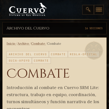
Archivo del Cuervo
16 SECCIONES
Inicio
/
Archivo
/
Combate
/
Combate
ARCHIVO DEL CUERVO
COMBATE
REGLA-OFICIAL
GUIA-APOYO
COMBATE
Combate
Introducción al combate en Cuervo SRM Lite:
estructura, trabajo en equipo, coordinación,
turnos simultáneos y función narrativa de los
encuentros.