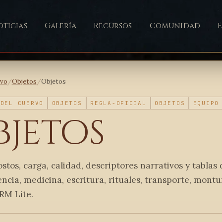
ticias
Galería
Recursos
Comunidad
ivo
/
Objetos
/
Objetos
 DEL CUERVO
OBJETOS
REGLA-OFICIAL
OBJETOS
EQUIPO
bjetos
ostos, carga, calidad, descriptores narrativos y tablas 
ncia, medicina, escritura, rituales, transporte, mont
RM Lite.