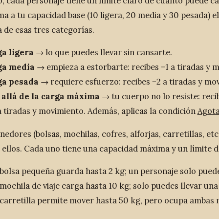
, cada personaje tiene un límite claro de cuánto puede car
ma a tu capacidad base (10 ligera, 20 media y 30 pesada) e
 de esas tres categorías.
a ligera
→ lo que puedes llevar sin cansarte.
ga media
→ empieza a estorbarte: recibes −1 a tiradas y 
ga pesada
→ requiere esfuerzo: recibes −2 a tiradas y mo
allá de la carga máxima
→ tu cuerpo no lo resiste: rec
a tiradas y movimiento. Además, aplicas la condición
Agot
edores (bolsas, mochilas, cofres, alforjas, carretillas, et
 ellos. Cada uno tiene una capacidad máxima y un límite d
bolsa pequeña guarda hasta 2 kg; un personaje solo puede b
mochila de viaje carga hasta 10 kg; solo puedes llevar una
carretilla permite mover hasta 50 kg, pero ocupa ambas ma