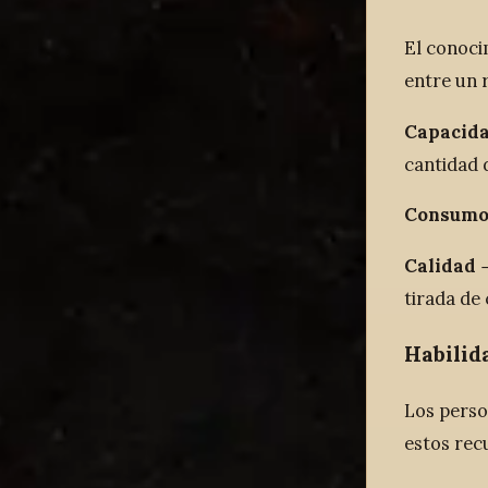
El conoci
entre un r
Capacida
cantidad 
Consum
Calidad
→
tirada de 
Habilid
Los person
estos rec