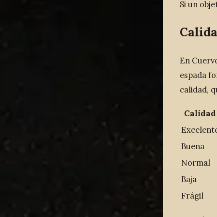
Si un obj
Calida
En Cuervo
espada fo
calidad, q
Calidad
Excelent
Buena
Normal
Baja
Frágil