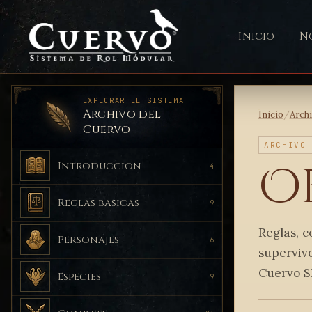
Inicio
No
EXPLORAR EL SISTEMA
Archivo del
Inicio
/
Arch
Cuervo
ARCHIVO
O
Introduccion
4
Reglas basicas
9
Reglas, c
Personajes
6
supervive
Cuervo S
Especies
9