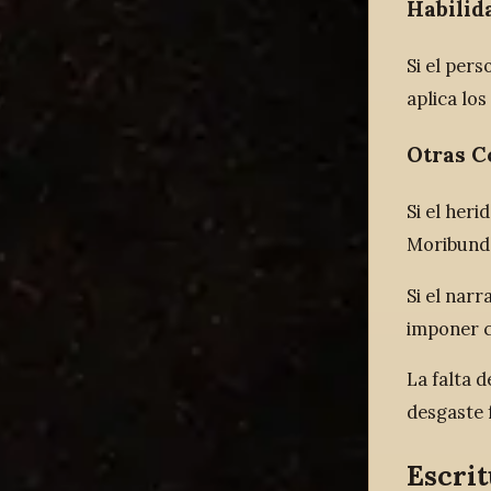
Habilid
Si el pers
aplica lo
Otras C
Si el heri
Moribund
Si el narr
imponer c
La falta 
desgaste f
Escrit