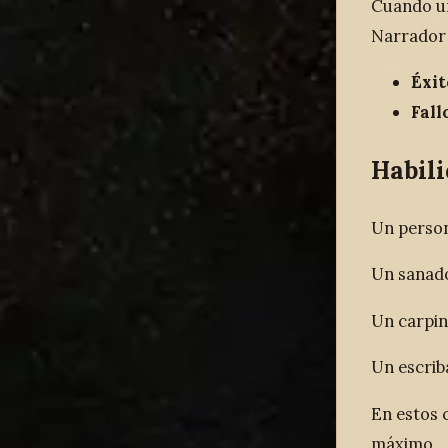
Cuando un
Narrador 
Éxit
Fall
Habili
Un person
Un sanado
Un carpin
Un escrib
En estos c
máximo.