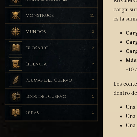
En Cuervo
carga: su
Monstruos
11
es la suma
Mundos
Carg
2
Car
Glosario
2
Car
Más 
Licencia
2
−10 
Plumas del Cuervo
2
Los conten
dentro de
Ecos del Cuervo
1
Una 
Guias
1
Una 
Una 