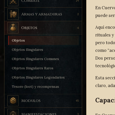
Combate
24
En Cuervo
Armas y armaduras
2
puede ser 
Aquí enco
Objetos
6
rituales 
Objetos
pero todo
Objetos Singulares
como “acc
Dos perso
Objetos Singulares Comunes
tecnológi
Objetos Singulares Raros
Esta secc
Objetos Singulares Legendarios
claro, ad
Tesoro (loot) y recompensas
Capac
Modulos
45
Manifestaciones
3