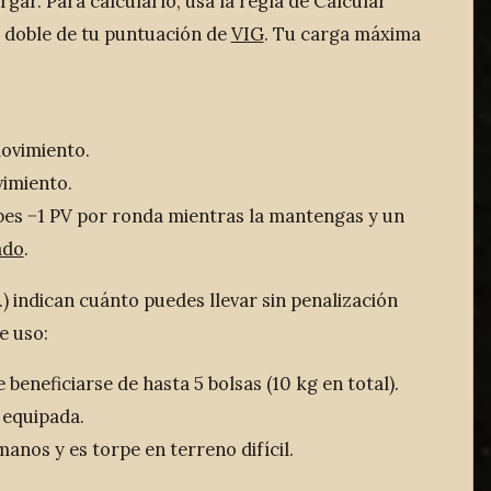
gar. Para calcularlo, usa la regla de Calcular
l doble de tu puntuación de
VIG
. Tu carga máxima
movimiento.
vimiento.
ibes −1 PV por ronda mientras la mantengas y un
ado
.
c.) indican cuánto puedes llevar sin penalización
e uso:
eneficiarse de hasta 5 bolsas (10 kg en total).
 equipada.
nos y es torpe en terreno difícil.