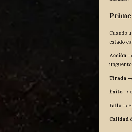
Prime
Cuando un
estado est
Acción
→ 
ungüentos,
Tirada
→ 
Éxito
→ el
Fallo
→ el
Calidad 