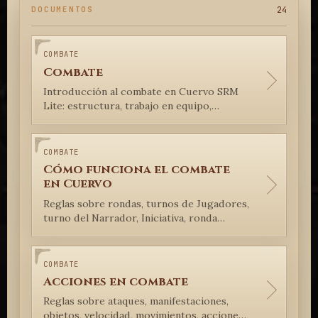
24
DOCUMENTOS
COMBATE
Combate
Introducción al combate en Cuervo SRM
Lite: estructura, trabajo en equipo,
coordinación, turnos simultáneos y
función narrativa de los encuentros.
COMBATE
Cómo funciona el combate
en Cuervo
Reglas sobre rondas, turnos de Jugadores,
turno del Narrador, Iniciativa, ronda
sorpresa y asalto completo en el combate
de Cuervo SRM Lite.
COMBATE
Acciones en combate
Reglas sobre ataques, manifestaciones,
objetos, velocidad, movimientos, acciones