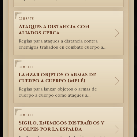
rápidas, Acciones Tácticas, acciones
gratuitas, acciones preparadas y
Reacciones en combate.
COMBATE
Ataques a distancia con
aliados cerca
Reglas para ataques a distancia contra
enemigos trabados en combate cuerpo a
cuerpo con aliados.
COMBATE
Lanzar objetos o armas de
cuerpo a cuerpo (melé)
Reglas para lanzar objetos o armas de
cuerpo a cuerpo como ataques a
distancia.
COMBATE
Sigilo, enemigos distraídos y
golpes por la espalda