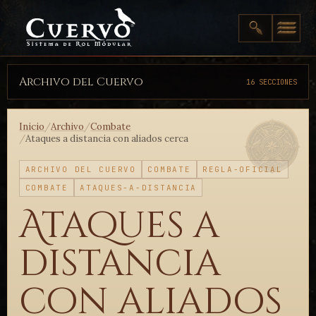
Archivo del Cuervo
16 SECCIONES
Inicio
/
Archivo
/
Combate
/
Ataques a distancia con aliados cerca
ARCHIVO DEL CUERVO
COMBATE
REGLA-OFICIAL
COMBATE
ATAQUES-A-DISTANCIA
Ataques a
distancia
con aliados