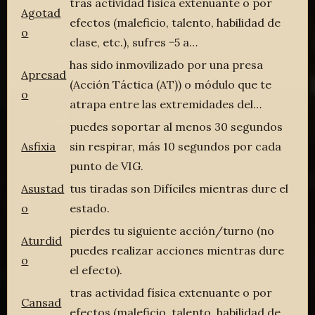
tras actividad física extenuante o por
Agotad
efectos (maleficio, talento, habilidad de
o
clase, etc.), sufres −5 a…
has sido inmovilizado por una presa
Apresad
(Acción Táctica (AT)) o módulo que te
o
atrapa entre las extremidades del…
puedes soportar al menos 30 segundos
Asfixia
sin respirar, más 10 segundos por cada
punto de VIG.
Asustad
tus tiradas son Difíciles mientras dure el
o
estado.
pierdes tu siguiente acción/turno (no
Aturdid
puedes realizar acciones mientras dure
o
el efecto).
tras actividad física extenuante o por
Cansad
efectos (maleficio, talento, habilidad de