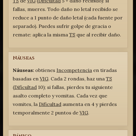
TS
de
VIG
(
Dificultad
5 + daño recibido): si
fallas, mueres. Todo daño no letal recibido se
reduce a 1 punto de daño letal (cada fuente por
separado). Puedes sufrir golpe de gracia o
remate: aplica la misma
TS
que al recibir daño.
Náuseas
Náuseas:
obtienes
Incompetencia
en tiradas
basadas en
VIG
. Cada 2 rondas, haz una
TS
(
Dificultad
10); si fallas, pierdes tu siguiente
asalto completo y vomitas. Cada vez que
vomites, la
Dificultad
aumenta en 4 y pierdes
temporalmente 2 puntos de
VIG
.