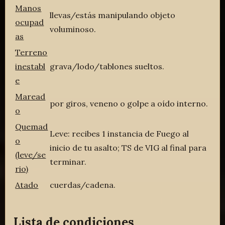
Manos
llevas/estás manipulando objeto
ocupad
voluminoso.
as
Terreno
inestabl
grava/lodo/tablones sueltos.
e
Maread
por giros, veneno o golpe a oído interno.
o
Quemad
Leve: recibes 1 instancia de Fuego al
o
inicio de tu asalto; TS de VIG al final para
(leve/se
terminar.
rio)
Atado
cuerdas/cadena.
Lista de condiciones