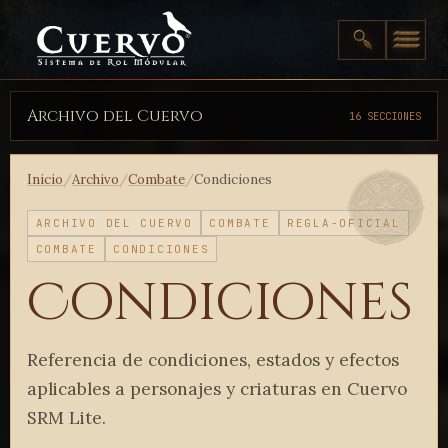
Archivo del Cuervo
16 SECCIONES
Inicio
/
Archivo
/
Combate
/
Condiciones
ARCHIVO DEL CUERVO
COMBATE
REGLA-OFICIAL
COMBATE
CONDICIONES
Condiciones
Referencia de condiciones, estados y efectos
aplicables a personajes y criaturas en Cuervo
SRM Lite.