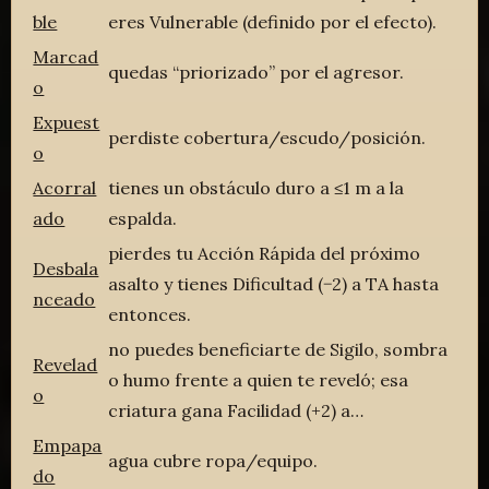
ble
eres Vulnerable (definido por el efecto).
Marcad
quedas “priorizado” por el agresor.
o
Expuest
perdiste cobertura/escudo/posición.
o
Acorral
tienes un obstáculo duro a ≤1 m a la
ado
espalda.
pierdes tu Acción Rápida del próximo
Desbala
asalto y tienes Dificultad (−2) a TA hasta
nceado
entonces.
no puedes beneficiarte de Sigilo, sombra
Revelad
o humo frente a quien te reveló; esa
o
criatura gana Facilidad (+2) a…
Empapa
agua cubre ropa/equipo.
do