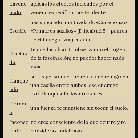
Envene
aplicas los efectos indicados por el
nado
veneno específico que te afecte.
has superado una tirada de «Curación» o
Estable
«Primeros auxilios» (Dificultad 5 + puntos
de vida negativos) cuando…
te quedas absorto observando el origen
Fascina
de la fascinación; no puedes hacer nada
do
más.
si dos personajes tienen a un enemigo en
Flanque
una casilla entre ambos, ese enemigo
ado
está flanqueado: los atacantes…
Flotand
una fuerza te mantiene sin tocar el suelo.
o
Inconsc
no eres consciente de lo que ocurre y te
iente
consideras Indefenso.