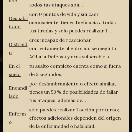
ado
todos tus ataques son…
con 0 puntos de vida y sin caer
Deshabil
inconsciente, tienes Ineficacia a todas
itado
tus tiradas y solo puedes realizar 1…
eres incapaz de reaccionar
Distraíd
correctamente al entorno: se niega tu
o
AGI a la Defensa y eres vulnerable a…
En el
tu asalto completo cuenta como si fuera
suelo
de 5 segundos.
por deslumbramiento o efecto similar,
Encandi
tienes un 50 % de posibilidades de fallar
lado
tus ataques, además de…
solo puedes realizar 1 acción por turno;
Enferm
efectos adicionales dependen del origen
o
de la enfermedad o habilidad.