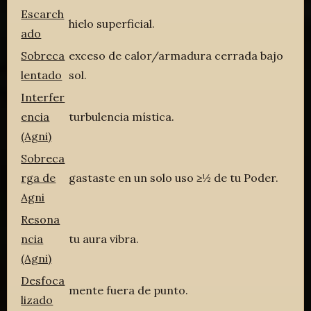
Escarch
hielo superficial.
ado
Sobreca
exceso de calor/armadura cerrada bajo
lentado
sol.
Interfer
encia
turbulencia mística.
(Agni)
Sobreca
rga de
gastaste en un solo uso ≥½ de tu Poder.
Agni
Resona
ncia
tu aura vibra.
(Agni)
Desfoca
mente fuera de punto.
lizado