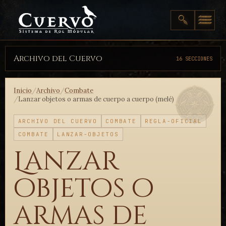
Archivo del Cuervo
16 SECCIONES
Inicio
/
Archivo
/
Combate
/
Lanzar objetos o armas de cuerpo a cuerpo (melé)
ARCHIVO DEL CUERVO
COMBATE
REGLA-OFICIAL
COMBATE
LANZAR-OBJETOS
Lanzar
objetos o
armas de