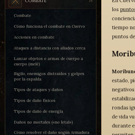
En Cuervo
Combate
24
los
puntos
Combate
concienci
Cómo funciona el combate en Cuervo
tiempo no 
puntos de
Acciones en combate
Ataques a distancia con aliados cerca
Morib
Lanzar objetos o armas de cuerpo a
cuerpo (melé)
Moribun
Sigilo, enemigos distraídos y golpes
por la espalda
estado, p
negativos
Tipos de ataques y daños
estabiliz
Tipos de daño físicos
rondas igu
Tipos de daño de energía
de vida v
Daños no mortales («no letal»)
durante e
Cómo resolver el daño según Armadura
permiten 