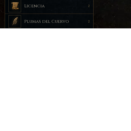
Licencia
2
Plumas del Cuervo
2
Ecos del Cuervo
1
PORTAL
Guias
1
Noticia
Comuni
El juego de rol modular por
Recurs
excelencia
© 2015–2026 Miguel Alejandro Castellanos Robles. Cuervo SRM — Sistem
Cuervo SRM se publica de manera independiente. El uso comunitario no