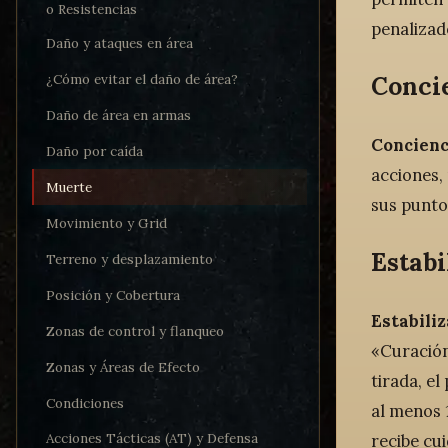
o Resistencias
penalizado
Daño y ataques en área
Conci
¿Cómo evitar el daño de área?
Daño de área en armas
Concienc
Daño por caída
acciones,
Muerte
sus puntos
Movimiento y Grid
Estabi
Terreno y desplazamiento
Posición y Cobertura
Estabiliz
Zonas de control y flanqueo
«Curación»
Zonas y Áreas de Efecto
tirada, el
Condiciones
al menos 1
Acciones Tácticas (AT) y Defensa
recibe cu