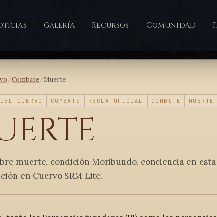
ticias
Galería
Recursos
Comunidad
ivo
/
Combate
/
Muerte
 DEL CUERVO
COMBATE
REGLA-OFICIAL
COMBATE
MUERTE
uerte
obre muerte, condición Moribundo, conciencia en est
ación en Cuervo SRM Lite.