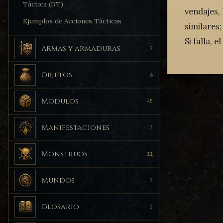
Táctica (DT)
vendajes,
Ejemplos de Acciones Tácticas
similares;
Si falla, 
Armas y armaduras
2
Objetos
6
Modulos
45
Manifestaciones
3
Monstruos
11
Mundos
2
Glosario
2