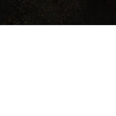
LEGAL
Personajes
Términos de uso
Armas y
Política de privacidad
armaduras
Licencia
Manifestaciones
Créditos
Glosario
Contacto
Ecos del Cuervo
NC).