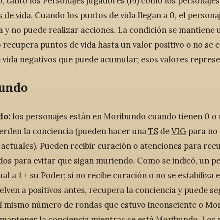
, tanto los Personajes jugadores (PJ) como los personajes
 de vida
. Cuando los puntos de vida llegan a 0, el persona
a y no puede realizar acciones. La condición se mantiene 
recupera puntos de vida hasta un valor positivo o no se es
 vida negativos que puede acumular; esos valores represe
undo
do:
los personajes están en Moribundo cuando tienen 0 o 
ierden la conciencia (pueden hacer una
TS
de
VIG
para no p
 actuales). Pueden recibir curación o atenciones para recu
ados para evitar que sigan muriendo. Como se indicó, u
al a 1 + su Poder; si no recibe curación o no se estabiliza
uelven a positivos antes, recupera la conciencia y puede 
l mismo número de rondas que estuvo inconsciente o Mor
mantener la conciencia mientras se está Moribundo. Los 