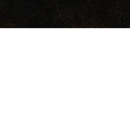
ARCHIVO
s
Galeria
Introduccion
Reglas basicas
dad
Comprar
Especies
Combate
os
Objetos
Modulos
Monstruos
Mundos
Licencia
Plumas del
Cuervo
Guias
a de Rol Modular. Todos los derechos reservados.
 comercial del sistema se rige por la Cuervo Community Open License 1.0 (