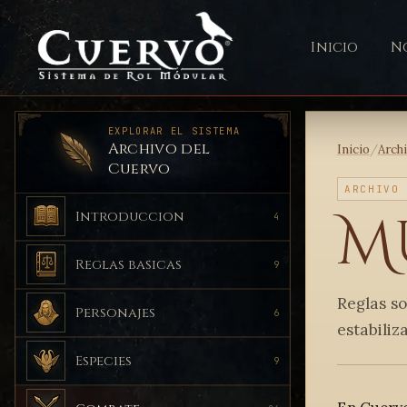
Inicio
No
EXPLORAR EL SISTEMA
Archivo del
Inicio
/
Arch
Cuervo
ARCHIVO
M
Introduccion
4
Reglas basicas
9
Reglas s
Personajes
6
estabiliz
Especies
9