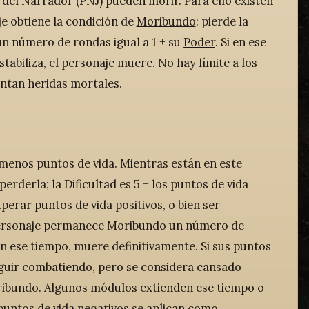
 del Narrador (PNJ) pueden morir. Para ello existen
je obtiene la condición de
Moribundo
: pierde la
un número de rondas igual a 1 + su
Poder
. Si en ese
tabiliza, el personaje muere. No hay límite a los
ntan heridas mortales.
menos puntos de vida. Mientras están en este
erderla; la Dificultad es 5 + los puntos de vida
perar puntos de vida positivos, o bien ser
n personaje permanece Moribundo un número de
 en ese tiempo, muere definitivamente. Si sus puntos
seguir combatiendo, pero se considera cansado
ibundo. Algunos módulos extienden ese tiempo o
puntos de vida negativos se aplican como