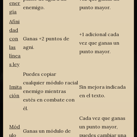
ener
enemigo.
punto mayor.
gía
Afini
dad
+1 adicional cada
con
Ganas +2 puntos de
vez que ganas un
las
agni.
punto mayor.
línea
s ley
Puedes copiar
cualquier módulo racial
Imita
Sin mejora indicada
enemigo mientras
ción
en el texto.
estés en combate con
él.
Cada vez que ganas
Mód
un punto mayor,
Ganas un módulo de
ulo
puedes cambiar una