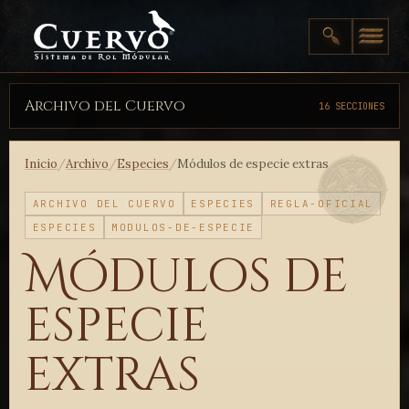
Archivo del Cuervo
16 SECCIONES
Inicio
/
Archivo
/
Especies
/
Módulos de especie extras
ARCHIVO DEL CUERVO
ESPECIES
REGLA-OFICIAL
ESPECIES
MODULOS-DE-ESPECIE
Módulos de
especie
extras