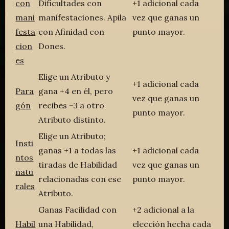
con
Dificultades con
+1 adicional cada
mani
manifestaciones. Apila
vez que ganas un
festa
con Afinidad con
punto mayor.
cion
Dones.
es
Elige un Atributo y
+1 adicional cada
Para
gana +4 en él, pero
vez que ganas un
gón
recibes −3 a otro
punto mayor.
Atributo distinto.
Elige un Atributo;
Insti
ganas +1 a todas las
+1 adicional cada
ntos
tiradas de Habilidad
vez que ganas un
natu
relacionadas con ese
punto mayor.
rales
Atributo.
Ganas Facilidad con
+2 adicional a la
Habil
una Habilidad,
elección hecha cada