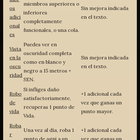
miembros superiores o
os
Sin mejora indicada
inferiores
adici
en el texto.
completamente
onal
funcionales, o una cola.
es
Puedes ver en
Vista
oscuridad completa
en la
Sin mejora indicada
como en blanco y
oscu
en el texto.
negro a 15 metros +
ridad
SEN.
Si infliges daño
Robo
+1 adicional cada
satisfactoriamente,
de
vez que ganas un
recuperas 1 punto de
vida
punto mayor.
Vida.
Roba
Una vez al día, roba 1
+1 adicional cada
r
punto de agni a un
vez que ganas un