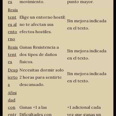
es
movimiento.
punto mayor.
Resis
tent
Elige un entorno hostil;
Sin mejora indicada
es al
no te afectan sus
en el texto.
ento
efectos hostiles.
rno
Resis
Ganas Resistencia a
Sin mejora indicada
tent
dos tipos de daños
en el texto.
es
físicos.
Desp
Necesitas dormir solo
Sin mejora indicada
ierto
2 horas para sentirte
en el texto.
s
descansado.
Afini
dad
con
Ganas +1 a las
+1 adicional cada
entr
Dificultades con
vez que ganas un