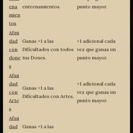
ena
entrenamientos.
punto mayor.
mien
tos
Afini
dad
Ganas +1 a las
+1 adicional cada
con
Dificultades con todos
vez que ganas un
done
tus Dones.
punto mayor.
s
Afini
dad
+1 adicional cada
Ganas +1 a las
con
vez que ganas un
Dificultades con Artes.
Arte
punto mayor.
s
Afini
dad
Ganas +1 a las