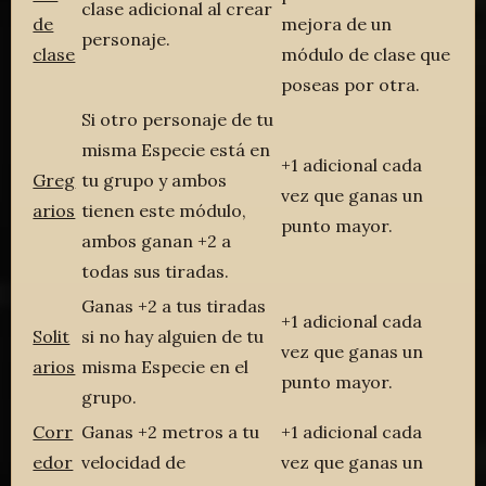
clase adicional al crear
de
mejora de un
personaje.
clase
módulo de clase que
poseas por otra.
Si otro personaje de tu
misma Especie está en
+1 adicional cada
Greg
tu grupo y ambos
vez que ganas un
arios
tienen este módulo,
punto mayor.
ambos ganan +2 a
todas sus tiradas.
Ganas +2 a tus tiradas
+1 adicional cada
Solit
si no hay alguien de tu
vez que ganas un
arios
misma Especie en el
punto mayor.
grupo.
Corr
Ganas +2 metros a tu
+1 adicional cada
edor
velocidad de
vez que ganas un