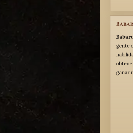
Baba
Babaru
gente c
habilid
obtener
ganar u