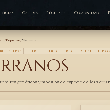
ticias
Galería
Recursos
Comunidad
ivo
/
Especies
/
Terranos
 DEL CUERVO
ESPECIES
REGLA-OFICIAL
ESPECIE
TERRA
erranos
tributos genéticos y módulos de especie de los Terra