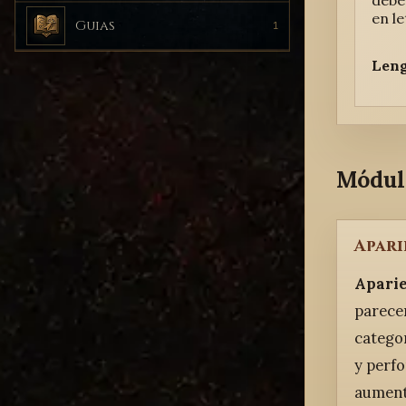
debe
en le
Guias
1
Leng
Módul
Apari
Aparie
parecen
catego
y perfo
aumenta