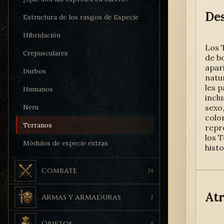
Des
Estructura de los rasgos de Especie
Hibridación
Los 
Crepusculares
de b
apar
Durbos
natu
les 
Humanos
inclu
sexo
Neru
colo
Terranos
repr
los 
Módulos de especie extras
hist
Combate
24
Atr
Armas y armaduras
2
Objetos
6