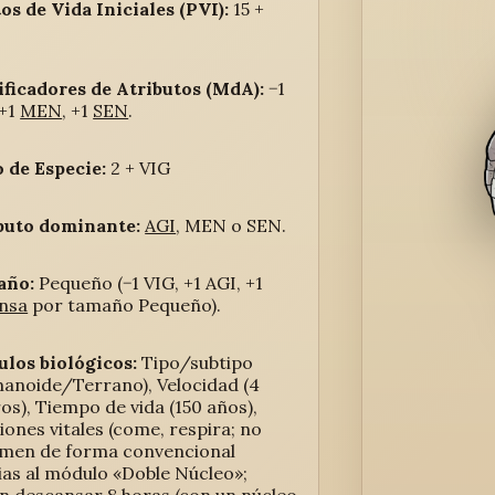
os de Vida Iniciales (PVI):
15 +
ficadores de Atributos (MdA):
−1
 +1
MEN
, +1
SEN
.
 de Especie:
2 + VIG
buto dominante:
AGI
, MEN o SEN.
año:
Pequeño (−1 VIG, +1 AGI, +1
nsa
por tamaño Pequeño).
los biológicos:
Tipo/subtipo
anoide/Terrano), Velocidad (4
os), Tiempo de vida (150 años),
iones vitales (come, respira; no
men de forma convencional
ias al módulo «Doble Núcleo»;