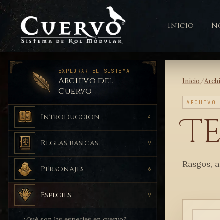
Inicio
No
EXPLORAR EL SISTEMA
Archivo del
Inicio
/
Arch
Cuervo
ARCHIVO
T
Introduccion
4
Reglas basicas
9
Rasgos, a
Personajes
6
Especies
9
¿Qué son las especies en cuervo?