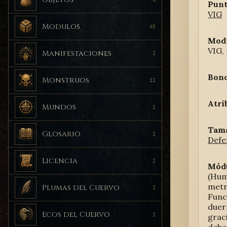
Punt
VIG
Modulos
45
Modi
VIG,
Manifestaciones
3
Bono
Monstruos
11
Atri
Mundos
2
Tam
Glosario
2
Defe
Licencia
2
Módu
(Hum
metr
Plumas del Cuervo
2
Func
duer
Ecos del Cuervo
1
grac