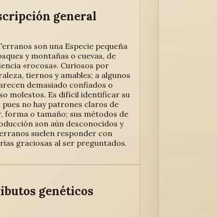
cripción general
Terranos son una Especie pequeña
osques y montañas o cuevas, de
iencia «rocosa». Curiosos por
raleza, tiernos y amables; a algunos
parecen demasiado confiados o
so molestos. Es difícil identificar su
, pues no hay patrones claros de
r, forma o tamaño; sus métodos de
oducción son aún desconocidos y
Terranos suelen responder con
orias graciosas al ser preguntados.
ibutos genéticos