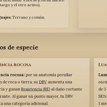
n descansar 8 horas (con un núcleo
targo y el otro activo).
uajes:
Terrano y común.
os de especie
encia rocosa
Lum
ncia rocosa:
por su anatomía peculiar
Lum
 de roca o tierra; su
DBV
aumenta una
oscu
ría y ganan
Resistencia (RE)
al daño cortante
de 5
rante. Al ganar un punto mayor, tu DBV
SEN.
 una categoría adicional.
1 me