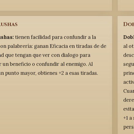
rushas
Dob
shas:
tienen facilidad para confundir a la
Dobl
on palabrería: ganan Eficacia en tiradas de de
al o
ad que tengan que ver con dialogo para
desc
 un beneficio o confundir al enemigo. Al
segu
n punto mayor, obtienes +2 a esas tiradas.
prin
acti
Cuan
dere
evit
+1 a
pers