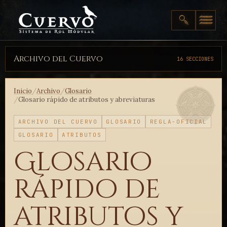
Archivo del Cuervo
16 SECCIONES
Inicio
/
Archivo
/
Glosario
/
Glosario rápido de atributos y abreviaturas
ARCHIVO DEL CUERVO
GLOSARIO
REGLA-OFICIAL
GLOSARIO
ATRIBUTOS
Glosario
rápido de
atributos y