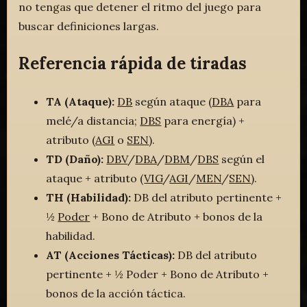
no tengas que detener el ritmo del juego para
buscar definiciones largas.
Referencia rápida de tiradas
TA (Ataque):
DB
según ataque (
DBA
para
melé/a distancia;
DBS
para energía) +
atributo (
AGI
o
SEN
).
TD (Daño):
DBV
/
DBA
/
DBM
/
DBS
según el
ataque + atributo (
VIG
/
AGI
/
MEN
/
SEN
).
TH (Habilidad):
DB del atributo pertinente +
½
Poder
+ Bono de Atributo + bonos de la
habilidad.
AT (Acciones Tácticas):
DB del atributo
pertinente + ½ Poder + Bono de Atributo +
bonos de la acción táctica.