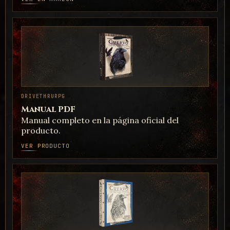
ARTE
Concept Art By Tiells
DRIVETHRURPG
Manual PDF
Manual completo en la página oficial del
ARTE
producto.
Conocimientos By Bao
VER PRODUCTO
ARTE