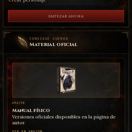
EMPEZAR AHORA
ARTE
Concept Art 4 By Tiells
CONSIGUE CUERVO
Material oficial
ARTE
Concept Art 5 By Tiells
AMAZON
Manual físico
Versiones oficiales disponibles en la página de
autor.
VER EN AMAZON