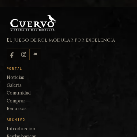
ESPECIES
Especie Arteso Alterno
El juego de rol modular por excelencia
PORTAL
Noticias
Galeria
ESPECIES
Comunidad
Especie Crepuscular
Comprar
Recursos
ARCHIVO
Introduccion
Reglas basicas