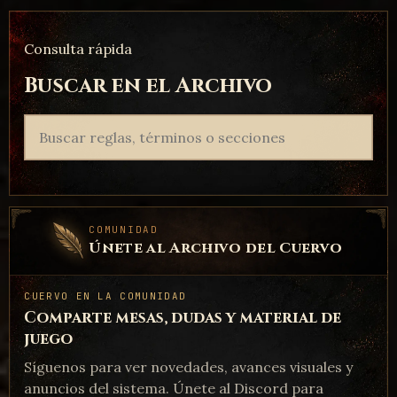
Consulta rápida
Buscar en el Archivo
Buscar reglas, términos o secciones
ARTE
Bantuk Arteso By Bao
COMUNIDAD
Únete al Archivo del Cuervo
CUERVO EN LA COMUNIDAD
Comparte mesas, dudas y material de
ARTE
juego
Concept Art 1 By Tiells
Síguenos para ver novedades, avances visuales y
anuncios del sistema. Únete al Discord para