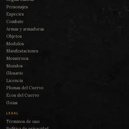
Personajes
Especies
ESPECIES
Especie Durbos
Combate
Armas y armaduras
Objetos
Modulos
Manifestaciones
Monstruos
Mundos
Glosario
ESPECIES
Especie Eterno
Licencia
Plumas del Cuervo
Ecos del Cuervo
Guias
LEGAL
Términos de uso
Política de privacidad