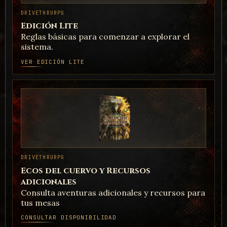
Crepuscular Concept Art By Tiells
DRIVETHRURPG
Edición Lite
Reglas básicas para comenzar a explorar el
sistema.
VER EDICIÓN LITE
ARTE
Eterna By Psycho Soldier Raudene
DRIVETHRURPG
Ecos del cuervo y Recursos
adicionales
Consulta aventuras adicionales y recursos para
ARTE
tus mesas
Hibrido Humana Neru By Tiells
CONSULTAR DISPONIBILIDAD