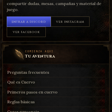
compartir dudas, mesas, campañas y material de
juego.
ENTRAR A DISCORD
VER INSTAGRAM
VER FACEBOOK
ARTE
Concept Art 2 By Tiells
COMIENZA AQUI
Tu Aventura
Preguntas frecuentes
Qué es Cuervo
ARTE
Concept Art 3 By Tiells
Primeros pasos en cuervo
Reglas básicas
Crear personaje