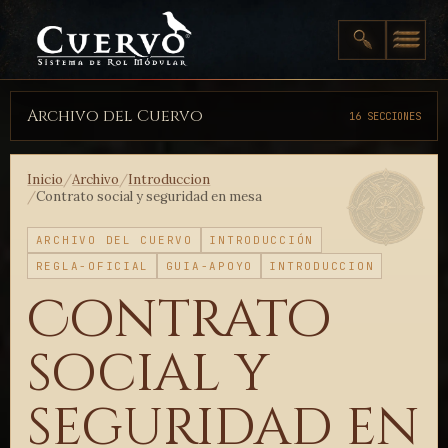
Archivo del Cuervo
16 SECCIONES
Inicio
/
Archivo
/
Introduccion
/
Contrato social y seguridad en mesa
ARCHIVO DEL CUERVO
INTRODUCCIÓN
REGLA-OFICIAL
GUIA-APOYO
INTRODUCCION
Contrato
social y
seguridad en