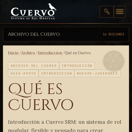
Archivo del Cuervo
16 SECCIONES
Inicio
/
Archivo
/
Introduccion
/
Qué es Cuervo
ARCHIVO DEL CUERVO
INTRODUCCIÓN
GUIA-APOYO
INTRODUCCION
NUEVOS-JUGADORES
Qué es
Cuervo
Introducción a Cuervo SRM: un sistema de rol
modular, flexible y pensado para crear