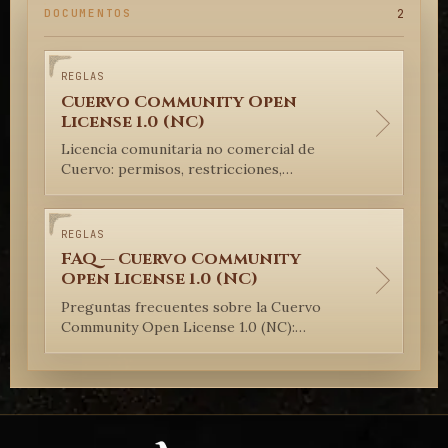
2
DOCUMENTOS
REGLAS
Cuervo Community Open
License 1.0 (NC)
Licencia comunitaria no comercial de
Cuervo: permisos, restricciones,
atribución, uso comercial, SRD, contenido
protegido, jurisdicción y vigencia.
REGLAS
FAQ — Cuervo Community
Open License 1.0 (NC)
Preguntas frecuentes sobre la Cuervo
Community Open License 1.0 (NC):
contenido gratuito, uso comercial,
atribución, SRD, traducciones, videos,
apps, DRM y jurisdicción.