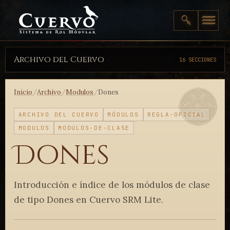
Archivo del Cuervo
16 SECCIONES
Inicio
/
Archivo
/
Modulos
/
Dones
ARCHIVO DEL CUERVO
MÓDULOS
REGLA-OFICIAL
MODULOS
MODULOS-DE-CLASE
Dones
Introducción e índice de los módulos de clase
de tipo Dones en Cuervo SRM Lite.