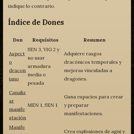
indique lo contrario.
Índice de Dones
Don
Requisitos
Resumen
SEN 3, VIG 2 y
Aspect
Adquiere rasgos
no usar
o
dracónicos temporales y
armadura
dracon
mejoras vinculadas a
media o
iano
dragones.
pesada
Canaliz
Gana espacios para crear
ar
MEN 1, SEN 1
y preparar
manife
manifestaciones.
stación
Manife
Crea explosiones de agni y