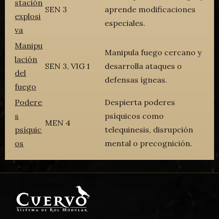
stación
SEN 3
aprende modificaciones
explosi
especiales.
va
Manipu
Manipula fuego cercano y
lación
SEN 3, VIG 1
desarrolla ataques o
del
defensas ígneas.
fuego
Podere
Despierta poderes
s
psíquicos como
MEN 4
psíquic
telequinesis, disrupción
os
mental o precognición.