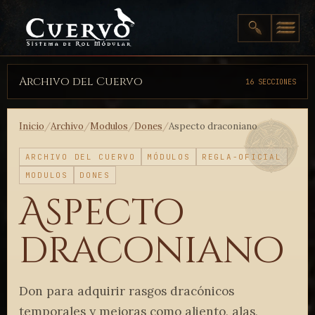
Archivo del Cuervo
16 SECCIONES
Inicio
/
Archivo
/
Modulos
/
Dones
/
Aspecto draconiano
ARCHIVO DEL CUERVO
MÓDULOS
REGLA-OFICIAL
MODULOS
DONES
Aspecto
draconiano
Don para adquirir rasgos dracónicos
temporales y mejoras como aliento, alas,