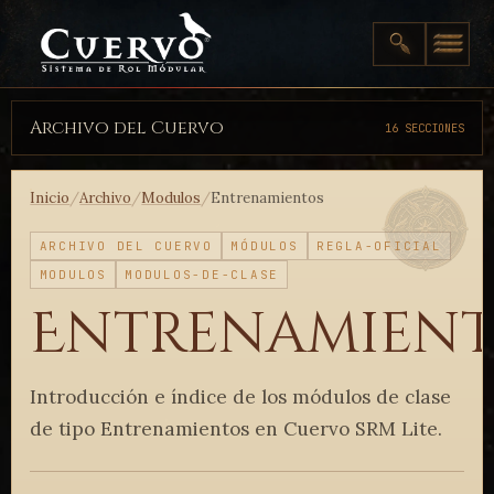
Archivo del Cuervo
16 SECCIONES
Inicio
/
Archivo
/
Modulos
/
Entrenamientos
ARCHIVO DEL CUERVO
MÓDULOS
REGLA-OFICIAL
MODULOS
MODULOS-DE-CLASE
Entrenamien
Introducción e índice de los módulos de clase
de tipo Entrenamientos en Cuervo SRM Lite.