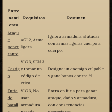
Entre
nami
Requisitos
Resumen
ento
Ataqu
Ignora armadura al atacar
e
AGI 2, Arma
con armas ligeras cuerpo a
penet
ligera
cuerpo.
rante
VIG 3, SEN 3
Castig
y tomar un
Designa un enemigo culpable
o
código de
y gana bonos contra él.
ética
Furia
VIG 3, No
Entra en furia para ganar
de
usar
ataque, daño y armadura,
batall
armadura
con consecuencias
a
pesada
posteriores.