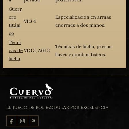
Guerr
ero
Especialización en armas
VIG 4
titáni
enormes a dos manos.
co
Técni
Técnicas de lucha, presas,
cas de
VIG 3, AGI 3
llaves y combos físicos.
lucha
El juego de rol modular por excelencia