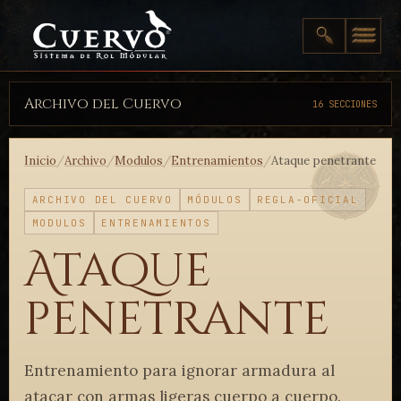
Archivo del Cuervo
16 SECCIONES
Inicio
/
Archivo
/
Modulos
/
Entrenamientos
/
Ataque penetrante
ARCHIVO DEL CUERVO
MÓDULOS
REGLA-OFICIAL
MODULOS
ENTRENAMIENTOS
Ataque
penetrante
Entrenamiento para ignorar armadura al
atacar con armas ligeras cuerpo a cuerpo.