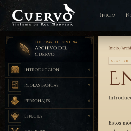
Inicio
No
EXPLORAR EL SISTEMA
Archivo del
Inicio
/
Arch
Cuervo
ARCHIVO
E
Introduccion
4
Reglas basicas
9
Introduc
Personajes
6
Especies
9
Estos mód