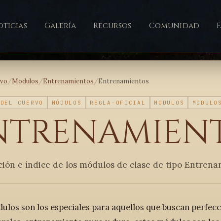
ticias
Galería
Recursos
Comunidad
ivo
/
Modulos
/
Entrenamientos
/
Entrenamientos
 DEL CUERVO
MÓDULOS
REGLA-OFICIAL
MODULOS
MODULO
ntrenamien
ción e índice de los módulos de clase de tipo Entren
ulos son los especiales para aquellos que buscan perfecci