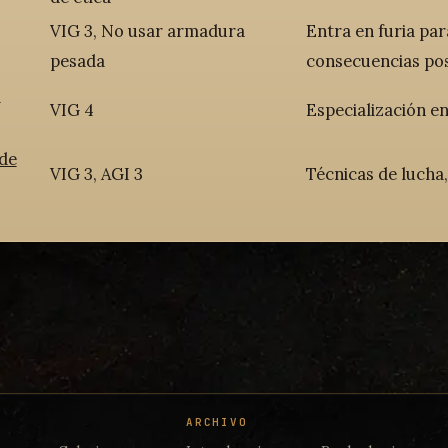
VIG 3, No usar armadura
Entra en furia pa
pesada
consecuencias pos
o
VIG 4
Especialización e
 de
VIG 3, AGI 3
Técnicas de lucha,
ARCHIVO