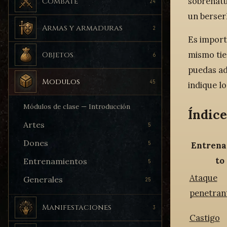
sobrenatu
Combate
24
un berser
Armas y armaduras
2
Es import
mismo tie
Objetos
6
puedas ad
Modulos
45
indique lo
Módulos de clase — Introducción
Índic
Artes
5
Dones
5
Entren
to
Entrenamientos
5
Ataque
Generales
25
penetran
Manifestaciones
3
Castigo