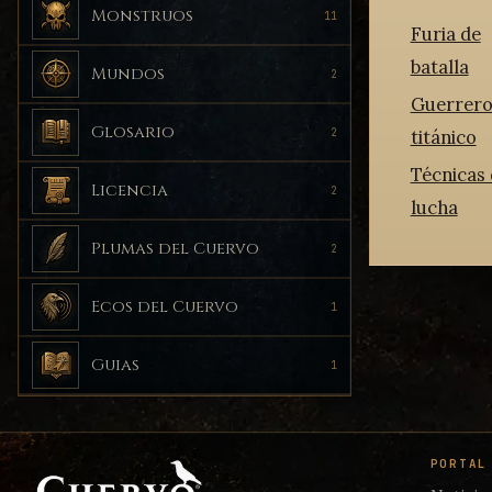
Monstruos
11
Furia de
batalla
Mundos
2
Guerrer
Glosario
2
titánico
Técnicas
Licencia
2
lucha
Plumas del Cuervo
2
Ecos del Cuervo
1
Guias
1
PORTAL