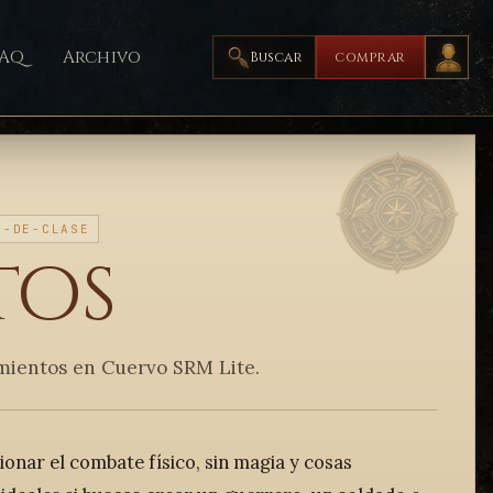
FAQ
Archivo
Buscar
COMPRAR
S-DE-CLASE
tos
amientos en Cuervo SRM Lite.
onar el combate físico, sin magia y cosas