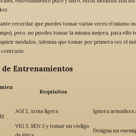
rales, entrenamiento puro y duro, estos módulos son los 
ker.
ante recordar que puedes tomar varias veces el mismo mó
mpo), pero, no puedes tomar la misma mejora, para ello t
quirir módulos. Además que tomar por primera vez el mód
 contrario.
e de Entrenamientos
amien
Requisitos
AGI 2, Arma ligera
Ignora armadura a
te
VIG 3, SEN 3 y tomar un código
Designa un enemig
de ética