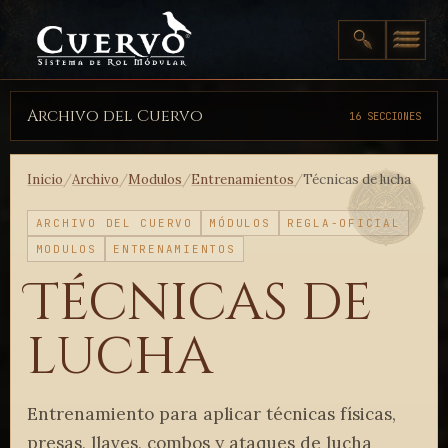
Archivo del Cuervo
16 SECCIONES
Inicio
/
Archivo
/
Modulos
/
Entrenamientos
/
Técnicas de lucha
ARCHIVO DEL CUERVO
MÓDULOS
REGLA-OFICIAL
MODULOS
ENTRENAMIENTOS
Técnicas de
lucha
Entrenamiento para aplicar técnicas físicas,
presas, llaves, combos y ataques de lucha