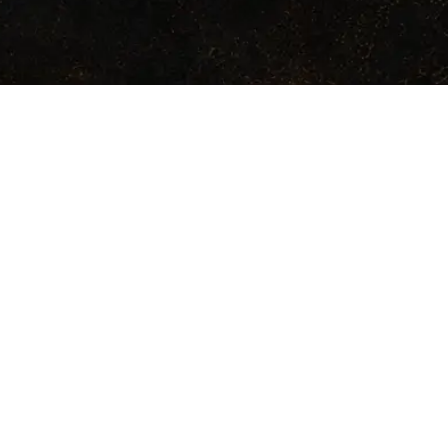
ARCHIVO
s
Galeria
Introduccion
Reglas basicas
dad
Comprar
Especies
Combate
os
Objetos
Modulos
Monstruos
Mundos
Licencia
Plumas del
Cuervo
Guias
a de Rol Modular. Todos los derechos reservados.
 comercial del sistema se rige por la Cuervo Community Open License 1.0 (