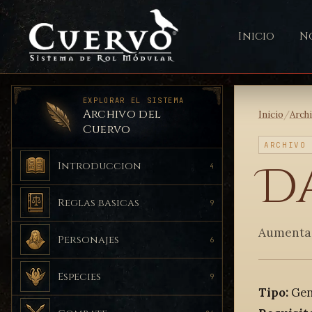
Inicio
No
EXPLORAR EL SISTEMA
Archivo del
Inicio
/
Arch
Cuervo
ARCHIVO
D
Introduccion
4
Reglas basicas
9
Aumenta 
Personajes
6
Especies
9
Tipo:
Gen