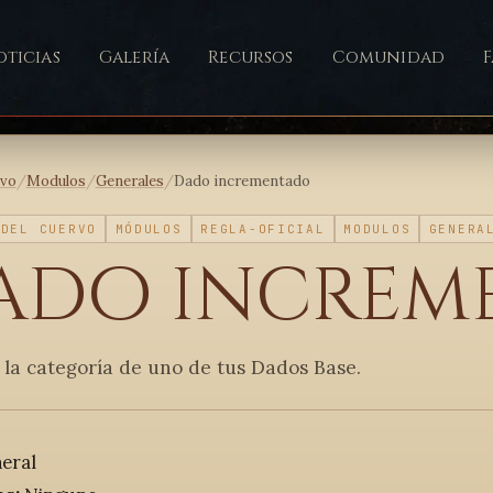
ticias
Galería
Recursos
Comunidad
ivo
/
Modulos
/
Generales
/
Dado incrementado
 DEL CUERVO
MÓDULOS
REGLA-OFICIAL
MODULOS
GENERA
ado increm
la categoría de uno de tus Dados Base.
eral