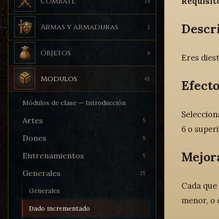
Requisit
Combate
24
Descr
Armas y armaduras
2
Objetos
6
Eres diest
Modulos
45
Efecto
Módulos de clase — Introducción
Seleccion
Artes
5
6 o superi
Dones
5
Mejor
Entrenamientos
5
Generales
25
Cada que 
Generales
menor, o 
Dado incrementado