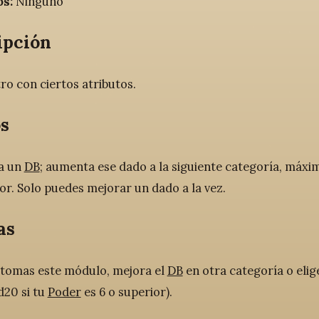
os:
Ninguno
ipción
ro con ciertos atributos.
s
a un
DB
; aumenta ese dado a la siguiente categoría, máxim
or. Solo puedes mejorar un dado a la vez.
as
tomas este módulo, mejora el
DB
en otra categoría o eli
d20 si tu
Poder
es 6 o superior).