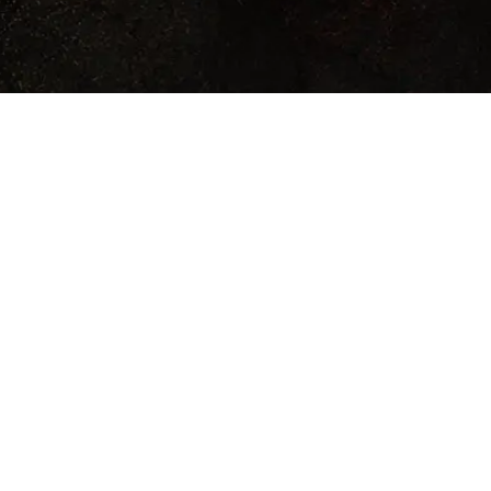
LEGAL
Personajes
Términos de uso
Armas y
Política de privacidad
armaduras
Licencia
Manifestaciones
Créditos
Glosario
Contacto
Ecos del Cuervo
NC).