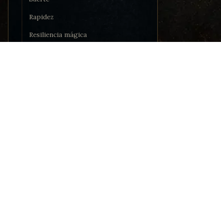
Rapidez
Resiliencia mágica
Vitalidad
Competencia con armaduras
PORTAL
Competencia con armas
Noticia
Comuni
Competencia con escudos
El juego de rol modular por
Recurs
Facilidad con armas
excelencia
Uso de Habilidades, conocimientos o
Acciones Tácticas
Eficacia con Habilidades,
conocimientos o Acciones Tácticas
Eficacia con armas
© 2015–2026 Miguel Alejandro Castellanos Robles. Cuervo SRM — Sistem
Cuervo SRM se publica de manera independiente. El uso comunitario no
Manifestaciones
3