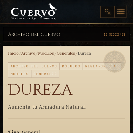
Archivo del Cuervo
16 SECCIONES
Inicio
/
Archivo
/
Modulos
/
Generales
/
Dureza
ARCHIVO DEL CUERVO
MÓDULOS
REGLA-OFICIAL
MODULOS
GENERALES
Dureza
Aumenta tu Armadura Natural.
Tipo:
General