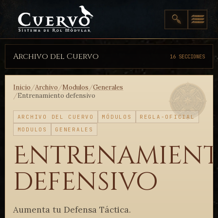
Archivo del Cuervo
16 SECCIONES
Inicio
/
Archivo
/
Modulos
/
Generales
/
Entrenamiento defensivo
ARCHIVO DEL CUERVO
MÓDULOS
REGLA-OFICIAL
MODULOS
GENERALES
Entrenamien
defensivo
Aumenta tu Defensa Táctica.