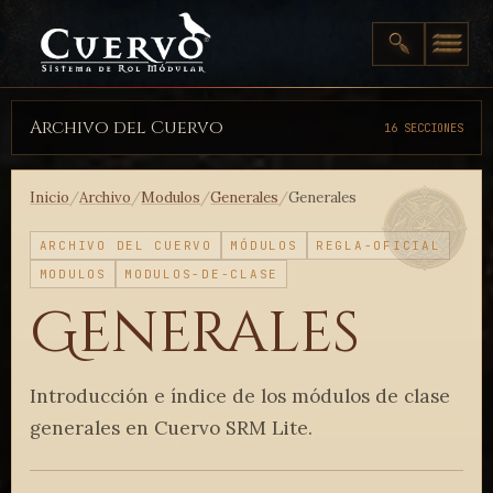
Archivo del Cuervo
16 SECCIONES
Inicio
/
Archivo
/
Modulos
/
Generales
/
Generales
ARCHIVO DEL CUERVO
MÓDULOS
REGLA-OFICIAL
MODULOS
MODULOS-DE-CLASE
Generales
Introducción e índice de los módulos de clase
generales en Cuervo SRM Lite.