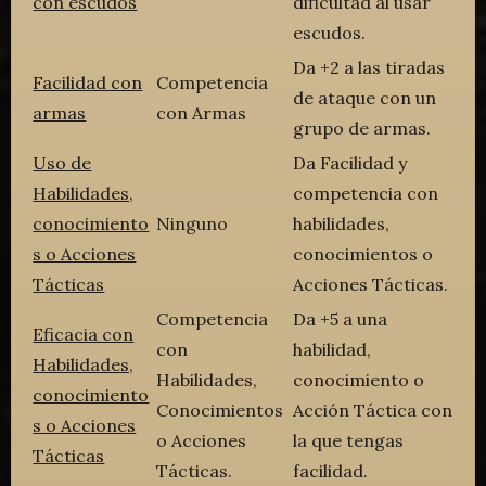
con escudos
dificultad al usar
escudos.
Da +2 a las tiradas
Facilidad con
Competencia
de ataque con un
armas
con Armas
grupo de armas.
Uso de
Da Facilidad y
Habilidades,
competencia con
conocimiento
Ninguno
habilidades,
s o Acciones
conocimientos o
Tácticas
Acciones Tácticas.
Competencia
Da +5 a una
Eficacia con
con
habilidad,
Habilidades,
Habilidades,
conocimiento o
conocimiento
Conocimientos
Acción Táctica con
s o Acciones
o Acciones
la que tengas
Tácticas
Tácticas.
facilidad.