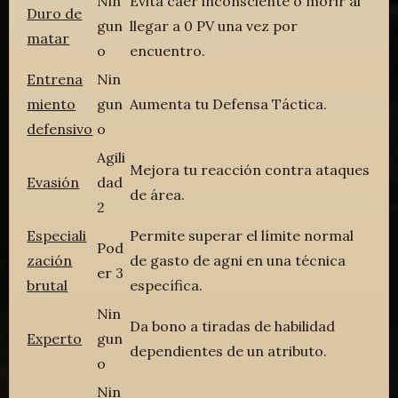
Nin
Evita caer inconsciente o morir al
Duro de
gun
llegar a 0 PV una vez por
matar
o
encuentro.
Entrena
Nin
miento
gun
Aumenta tu Defensa Táctica.
defensivo
o
Agili
Mejora tu reacción contra ataques
Evasión
dad
de área.
2
Especiali
Permite superar el límite normal
Pod
zación
de gasto de agni en una técnica
er 3
brutal
específica.
Nin
Da bono a tiradas de habilidad
Experto
gun
dependientes de un atributo.
o
Nin