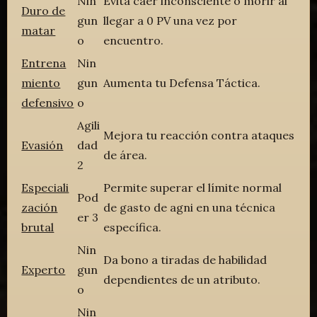
Nin
Evita caer inconsciente o morir al
Duro de
gun
llegar a 0 PV una vez por
matar
o
encuentro.
Entrena
Nin
miento
gun
Aumenta tu Defensa Táctica.
defensivo
o
Agili
Mejora tu reacción contra ataques
Evasión
dad
de área.
2
Especiali
Permite superar el límite normal
Pod
zación
de gasto de agni en una técnica
er 3
brutal
específica.
Nin
Da bono a tiradas de habilidad
Experto
gun
dependientes de un atributo.
o
Nin