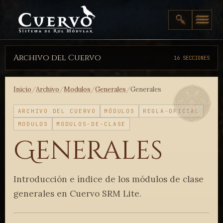
Archivo del Cuervo
16 SECCIONES
Inicio
/
Archivo
/
Modulos
/
Generales
/
Generales
ARCHIVO DEL CUERVO
MÓDULOS
REGLA-OFICIAL
MODULOS
MODULOS-DE-CLASE
Generales
Introducción e índice de los módulos de clase
generales en Cuervo SRM Lite.