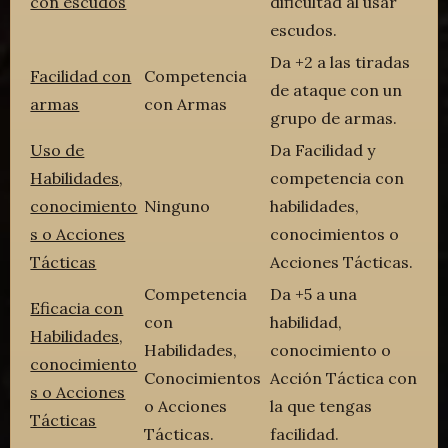
con escudos
dificultad al usar
escudos.
Da +2 a las tiradas
Facilidad con
Competencia
de ataque con un
armas
con Armas
grupo de armas.
Uso de
Da Facilidad y
Habilidades,
competencia con
conocimiento
Ninguno
habilidades,
s o Acciones
conocimientos o
Tácticas
Acciones Tácticas.
Competencia
Da +5 a una
Eficacia con
con
habilidad,
Habilidades,
Habilidades,
conocimiento o
conocimiento
Conocimientos
Acción Táctica con
s o Acciones
o Acciones
la que tengas
Tácticas
Tácticas.
facilidad.