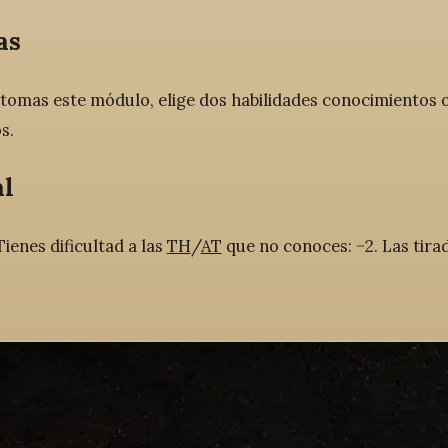
as
tomas este módulo, elige dos habilidades conocimientos o 
s.
l
ienes dificultad a las
TH
/
AT
que no conoces: −2. Las tira