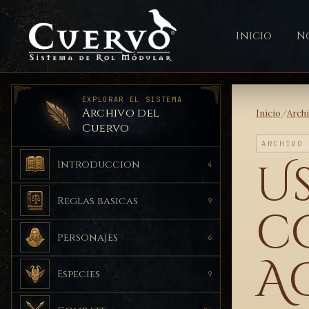
Inicio
No
EXPLORAR EL SISTEMA
Archivo del
Inicio
/
Arch
Cuervo
ARCHIVO
Us
Introduccion
4
Reglas basicas
9
c
Personajes
6
A
Especies
9