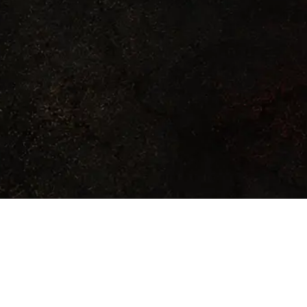
LEGAL
Personajes
Términos de uso
Armas y
Política de privacidad
armaduras
Licencia