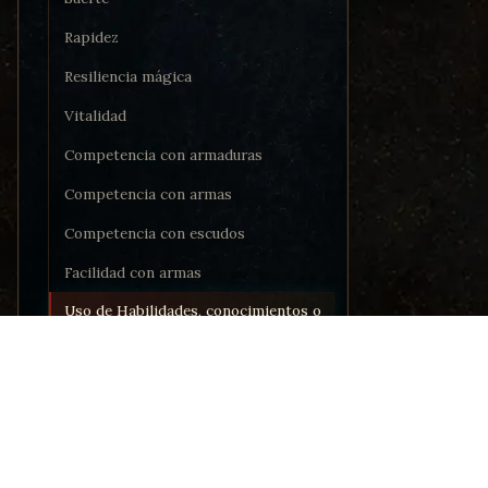
Rapidez
Resiliencia mágica
Vitalidad
Competencia con armaduras
Competencia con armas
Competencia con escudos
Facilidad con armas
Uso de Habilidades, conocimientos o
Acciones Tácticas
Eficacia con Habilidades,
conocimientos o Acciones Tácticas
PORTAL
Eficacia con armas
Noticia
Comuni
El juego de rol modular por
Recurs
Manifestaciones
3