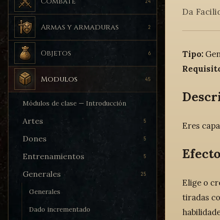
Combate
24
Da Facili
Armas y armaduras
2
Objetos
Tipo:
Gen
6
Requisit
Modulos
45
Descr
Módulos de clase — Introducción
Artes
5
Eres capa
Dones
5
Efecto
Entrenamientos
5
Generales
25
Elige o cr
Generales
tiradas c
Dado incrementado
habilidad