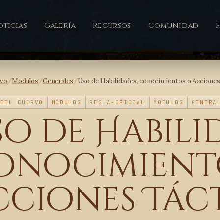
ticias
Galería
Recursos
Comunidad
ivo
/
Modulos
/
Generales
/
Uso de Habilidades, conocimientos o Acciones
 DEL CUERVO
MÓDULOS
REGLA-OFICIAL
MODULOS
GENERA
o de Habili
onocimient
cciones Tác