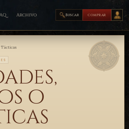
FAQ
Archivo
Buscar
COMPRAR
 Tácticas
LES
dades,
os o
ticas