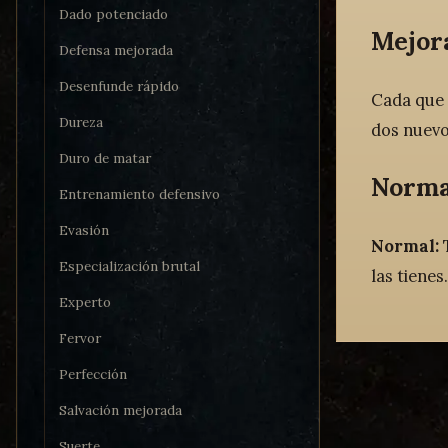
Dado potenciado
Mejor
Defensa mejorada
Desenfunde rápido
Cada que 
Dureza
dos nuevo
Duro de matar
Norma
Entrenamiento defensivo
Evasión
Normal:
T
Especialización brutal
las tienes.
Experto
Fervor
Perfección
Salvación mejorada
Suerte