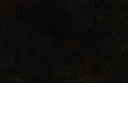
ARCHIVO
s
Galeria
Introduccion
Reglas basicas
dad
Comprar
Especies
Combate
os