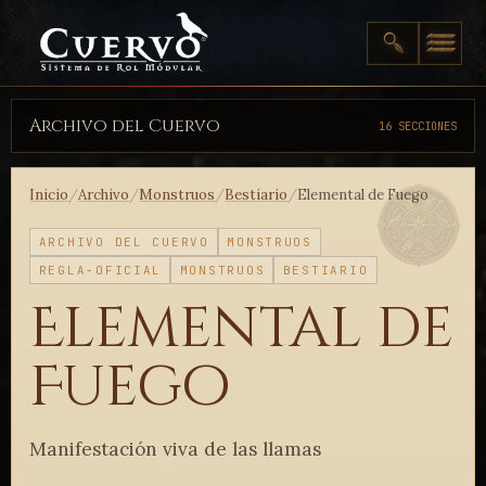
Archivo del Cuervo
16 SECCIONES
Inicio
/
Archivo
/
Monstruos
/
Bestiario
/
Elemental de Fuego
ARCHIVO DEL CUERVO
MONSTRUOS
REGLA-OFICIAL
MONSTRUOS
BESTIARIO
Elemental de
Fuego
Manifestación viva de las llamas