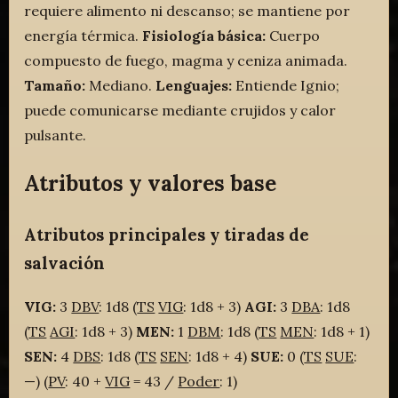
requiere alimento ni descanso; se mantiene por
energía térmica.
Fisiología básica:
Cuerpo
compuesto de fuego, magma y ceniza animada.
Tamaño:
Mediano.
Lenguajes:
Entiende Ignio;
puede comunicarse mediante crujidos y calor
pulsante.
Atributos y valores base
Atributos principales y tiradas de
salvación
VIG:
3
DBV
: 1d8 (
TS
VIG
: 1d8 + 3)
AGI:
3
DBA
: 1d8
(
TS
AGI
: 1d8 + 3)
MEN:
1
DBM
: 1d8 (
TS
MEN
: 1d8 + 1)
SEN:
4
DBS
: 1d8 (
TS
SEN
: 1d8 + 4)
SUE:
0 (
TS
SUE
:
—) (
PV
: 40 +
VIG
= 43 /
Poder
: 1)