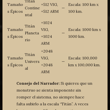
Titán
Tamaño
+512 VIG,
Escala: 100 km x
Contine
—
s Épicos
+512 ARM
100 km.
ntal
+1024
Titán
Tamaño
VIG,
Escala: 1000 km x
Planeta
—
s Épicos
+1024
1000 km.
rio
ARM
+2048
Titán
Tamaño
VIG,
Escala: 100,000
Univers
—
s Épicos
+2048
km x 100,000 km.
al
ARM
Consejo del Narrador:
Si quieres que un
monstruo se sienta imponente sin
romper el sistema, no siempre hace
falta subirlo a la escala “Titán”. A veces