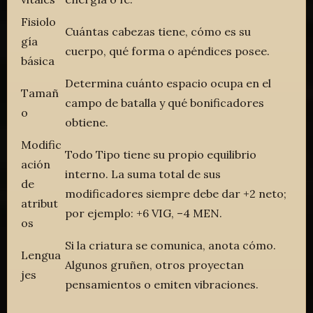
Fisiolo
Cuántas cabezas tiene, cómo es su
gía
cuerpo, qué forma o apéndices posee.
básica
Determina cuánto espacio ocupa en el
Tamañ
campo de batalla y qué bonificadores
o
obtiene.
Modific
Todo Tipo tiene su propio equilibrio
ación
interno. La suma total de sus
de
modificadores siempre debe dar +2 neto;
atribut
por ejemplo: +6 VIG, –4 MEN.
os
Si la criatura se comunica, anota cómo.
Lengua
Algunos gruñen, otros proyectan
jes
pensamientos o emiten vibraciones.