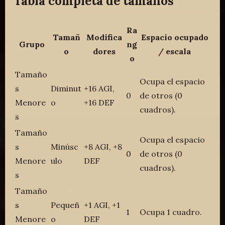
Tabla completa de tamaños
Ra
Tamañ
Modifica
Espacio ocupado
Grupo
ng
o
dores
/ escala
o
Tamaño
Ocupa el espacio
s
Diminut
+16 AGI,
0
de otros (0
Menore
o
+16 DEF
cuadros).
s
Tamaño
Ocupa el espacio
s
Minúsc
+8 AGI, +8
0
de otros (0
Menore
ulo
DEF
cuadros).
s
Tamaño
s
Pequeñ
+1 AGI, +1
1
Ocupa 1 cuadro.
Menore
o
DEF