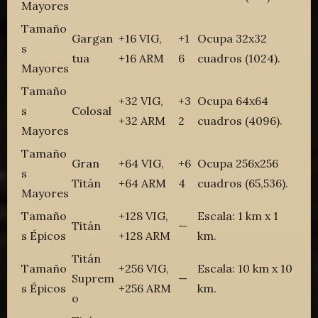
Mayores
Tamaño
Gargan
+16 VIG,
+1
Ocupa 32x32
s
tua
+16 ARM
6
cuadros (1024).
Mayores
Tamaño
+32 VIG,
+3
Ocupa 64x64
s
Colosal
+32 ARM
2
cuadros (4096).
Mayores
Tamaño
Gran
+64 VIG,
+6
Ocupa 256x256
s
Titán
+64 ARM
4
cuadros (65,536).
Mayores
Tamaño
+128 VIG,
Escala: 1 km x 1
Titán
—
s Épicos
+128 ARM
km.
Titán
Tamaño
+256 VIG,
Escala: 10 km x 10
Suprem
—
s Épicos
+256 ARM
km.
o