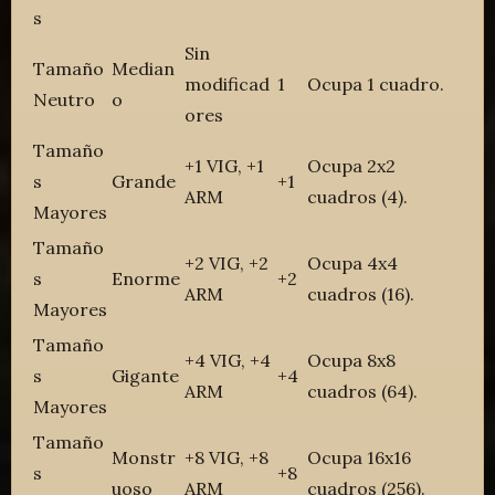
s
Sin
Tamaño
Median
modificad
1
Ocupa 1 cuadro.
Neutro
o
ores
Tamaño
+1 VIG, +1
Ocupa 2x2
s
Grande
+1
ARM
cuadros (4).
Mayores
Tamaño
+2 VIG, +2
Ocupa 4x4
s
Enorme
+2
ARM
cuadros (16).
Mayores
Tamaño
+4 VIG, +4
Ocupa 8x8
s
Gigante
+4
ARM
cuadros (64).
Mayores
Tamaño
Monstr
+8 VIG, +8
Ocupa 16x16
s
+8
uoso
ARM
cuadros (256).