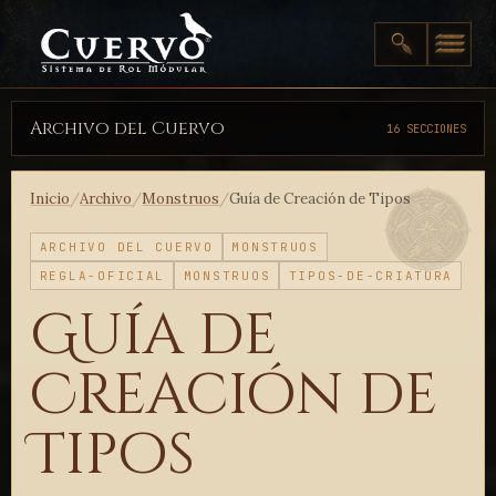
Archivo del Cuervo
16 SECCIONES
Inicio
/
Archivo
/
Monstruos
/
Guía de Creación de Tipos
ARCHIVO DEL CUERVO
MONSTRUOS
REGLA-OFICIAL
MONSTRUOS
TIPOS-DE-CRIATURA
Guía de
Creación de
Tipos