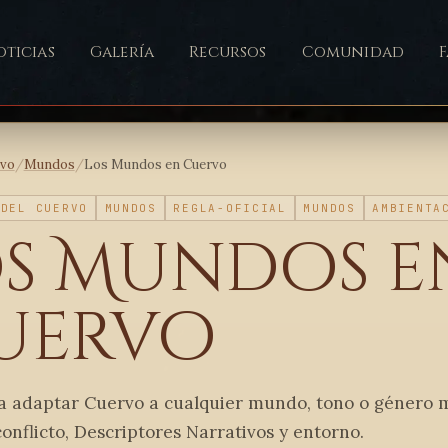
ticias
Galería
Recursos
Comunidad
ivo
/
Mundos
/
Los Mundos en Cuervo
 DEL CUERVO
MUNDOS
REGLA-OFICIAL
MUNDOS
AMBIENTA
os Mundos e
uervo
a adaptar Cuervo a cualquier mundo, tono o género m
conflicto, Descriptores Narrativos y entorno.