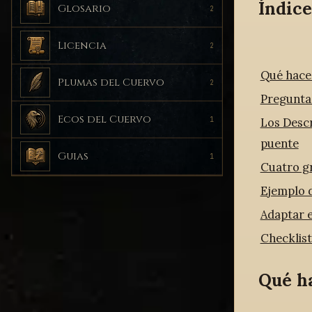
Índice
Glosario
2
Licencia
2
Qué hace 
Plumas del Cuervo
2
Pregunta
Ecos del Cuervo
Los Desc
1
puente
Guias
1
Cuatro g
Ejemplo d
Adaptar 
Checklist
Qué h