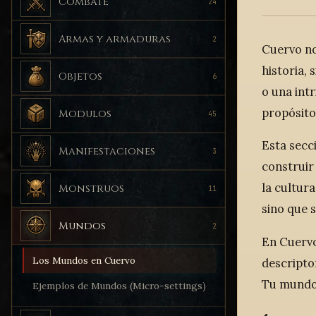
Combate
24
Armas y armaduras
2
Cuervo no
historia, 
Objetos
6
o una int
propósito
Modulos
45
Esta secc
Manifestaciones
3
construir
la cultura
Monstruos
11
sino que s
Mundos
2
En Cuervo
Los Mundos en Cuervo
descriptor
Tu mundo 
Ejemplos de Mundos (Micro-settings)