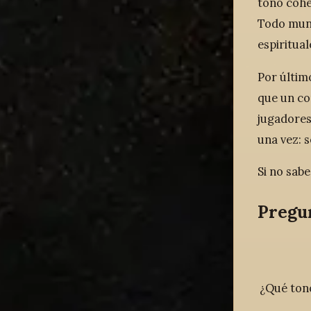
tono cohe
Todo mund
espiritua
Por últim
que un co
jugadores
una vez: s
Si no sab
Pregu
¿Qué ton