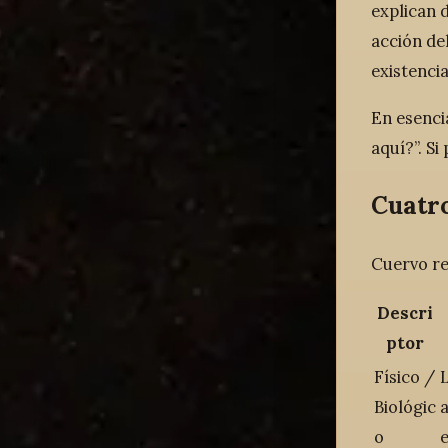
explican 
acción de
existencia
En esenci
aquí?”. S
Cuatr
Cuervo re
Descri
ptor
Físico /
L
Biológic
a
o
e