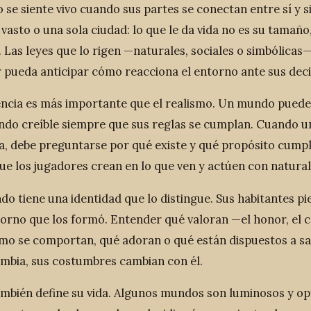
se siente vivo cuando sus partes se conectan entre sí y s
 vasto o una sola ciudad: lo que le da vida no es su tamañ
. Las leyes que lo rigen —naturales, sociales o simbólica
r pueda anticipar cómo reacciona el entorno ante sus deci
ncia es más importante que el realismo. Un mundo puede a
endo creíble siempre que sus reglas se cumplan. Cuando u
a, debe preguntarse por qué existe y qué propósito cumple
ue los jugadores crean en lo que ven y actúen con natural
o tiene una identidad que lo distingue. Sus habitantes pi
torno que los formó. Entender qué valoran —el honor, el c
mo se comportan, qué adoran o qué están dispuestos a sacrif
bia, sus costumbres cambian con él.
ambién define su vida. Algunos mundos son luminosos y opt