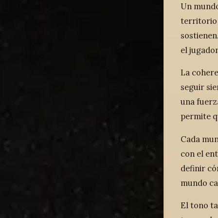
Un mundo 
territorio
sostienen
el jugado
La cohere
seguir si
una fuerz
permite q
Cada mund
con el en
definir có
mundo cam
El tono t