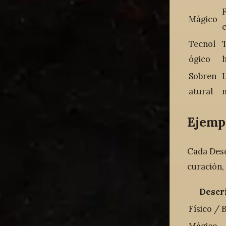
F
Mágico
c
Tecnol
T
ógico
h
Sobren
L
atural
Ejemp
Cada Desc
curación,
Descr
Físico / 
Mágico