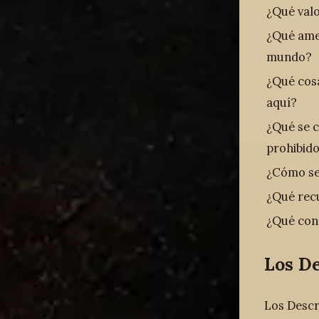
¿Qué valo
¿Qué amen
mundo?
¿Qué cos
aquí?
¿Qué se c
prohibid
¿Cómo se 
¿Qué rec
¿Qué con
Los D
Los Descr