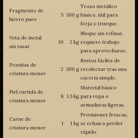
Trozo metálico
Fragmento de
5
500 g
básico, útil para
hierro puro
forja o trueque.
Bloque sin refinar,
Veta de metal
10
2 kg
requiere trabajo
sin tasar
para aprovecharse.
Restos fáciles de
Pezuñas de
2
300 g
recolectar tras una
criatura menor
cacería simple.
Material básico
Piel curtida de
8
1.5 kg
para ropa o
criatura menor
armaduras ligeras.
Provisiones frescas,
Carne de
1
1 kg
se echan a perder
criatura menor
rápido.