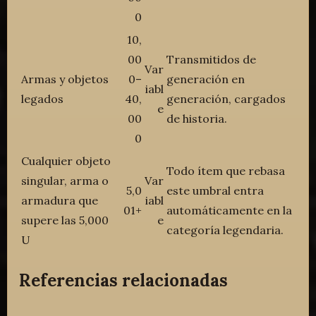
0
10,
00
Transmitidos de
Var
Armas y objetos
0–
generación en
iabl
legados
40,
generación, cargados
e
00
de historia.
0
Cualquier objeto
Todo ítem que rebasa
singular, arma o
Var
5,0
este umbral entra
armadura que
iabl
01+
automáticamente en la
supere las 5,000
e
categoría legendaria.
U
Referencias relacionadas