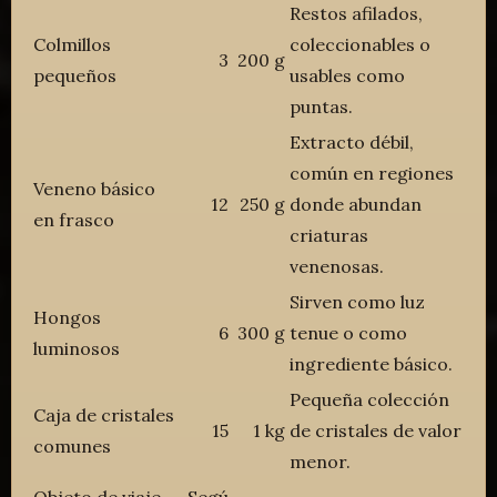
Restos afilados,
Colmillos
coleccionables o
3
200 g
pequeños
usables como
puntas.
Extracto débil,
común en regiones
Veneno básico
12
250 g
donde abundan
en frasco
criaturas
venenosas.
Sirven como luz
Hongos
6
300 g
tenue o como
luminosos
ingrediente básico.
Pequeña colección
Caja de cristales
15
1 kg
de cristales de valor
comunes
menor.