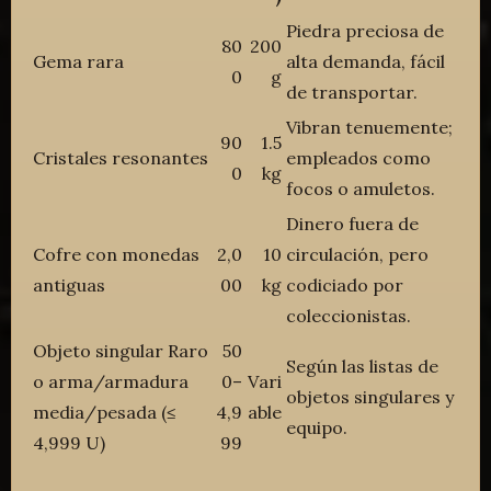
Piedra preciosa de
80
200
Gema rara
alta demanda, fácil
0
g
de transportar.
Vibran tenuemente;
90
1.5
Cristales resonantes
empleados como
0
kg
focos o amuletos.
Dinero fuera de
Cofre con monedas
2,0
10
circulación, pero
antiguas
00
kg
codiciado por
coleccionistas.
Objeto singular Raro
50
Según las listas de
o arma/armadura
0–
Vari
objetos singulares y
media/pesada (≤
4,9
able
equipo.
4,999 U)
99