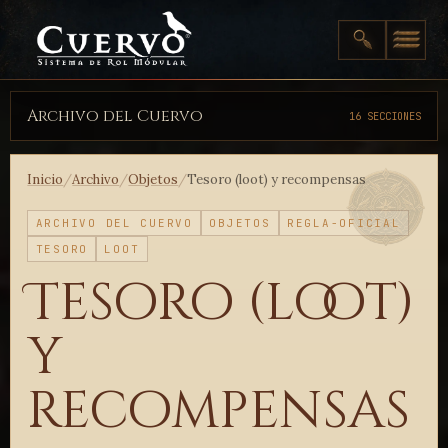
Archivo del Cuervo
16 SECCIONES
Inicio
/
Archivo
/
Objetos
/
Tesoro (loot) y recompensas
ARCHIVO DEL CUERVO
OBJETOS
REGLA-OFICIAL
TESORO
LOOT
Tesoro (loot)
y
recompensas