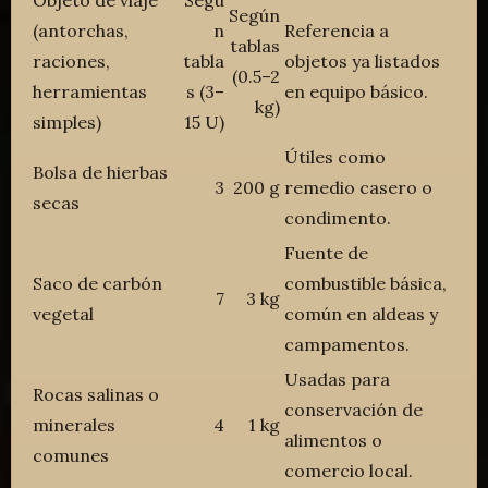
Objeto de viaje
Segú
Según
(antorchas,
n
Referencia a
tablas
raciones,
tabla
objetos ya listados
(0.5–2
herramientas
s (3–
en equipo básico.
kg)
simples)
15 U)
Útiles como
Bolsa de hierbas
3
200 g
remedio casero o
secas
condimento.
Fuente de
Saco de carbón
combustible básica,
7
3 kg
vegetal
común en aldeas y
campamentos.
Usadas para
Rocas salinas o
conservación de
minerales
4
1 kg
alimentos o
comunes
comercio local.