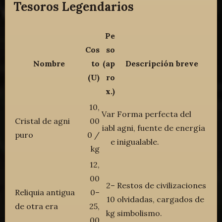
Tesoros Legendarios
Pe
Cos
so
Nombre
to
(ap
Descripción breve
(U)
ro
x.)
10,
Var
Forma perfecta del
Cristal de agni
00
iabl
agni, fuente de energía
puro
0 /
e
inigualable.
kg
12,
00
2–
Restos de civilizaciones
Reliquia antigua
0–
10
olvidadas, cargados de
de otra era
25,
kg
simbolismo.
00