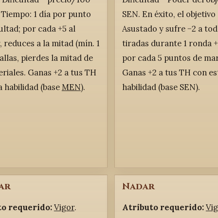
. Tiempo: 1 día por punto
SEN. En éxito, el objetiv
ultad; por cada +5 al
Asustado y sufre −2 a tod
 reduces a la mitad (mín. 1
tiradas durante 1 ronda +
 fallas, pierdes la mitad de
por cada 5 puntos de ma
eriales. Ganas +2 a tus TH
Ganas +2 a tus TH con es
a habilidad (base
MEN
).
habilidad (base SEN).
ar
Nadar
to requerido:
Vigor
.
Atributo requerido:
Vi