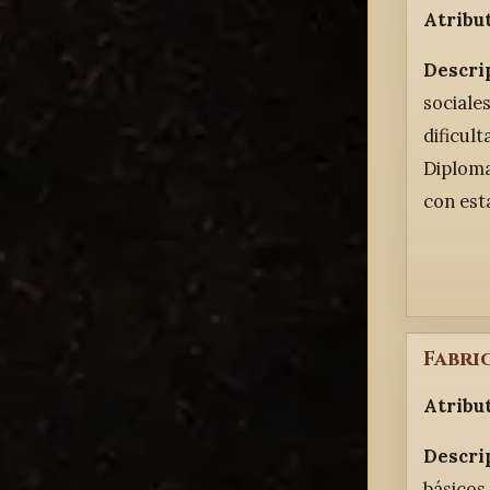
Atribu
Descri
sociale
dificul
Diploma
con est
Fabri
Atribu
Descri
básicos