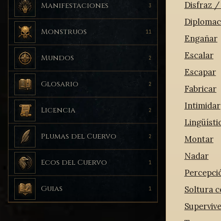
Disfraz /
Manifestaciones
3
Diplomac
Monstruos
11
Engañar
Escalar
Mundos
2
Escapar
Glosario
2
Fabricar
Intimidar
Licencia
2
Lingüísti
Plumas del Cuervo
2
Montar
Nadar
Ecos del Cuervo
1
Percepció
Soltura 
Guias
1
Supervive