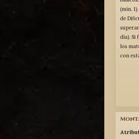
(mín. 1)
de Dific
superar,
día). Si
los mat
con est
Mont
Atribu