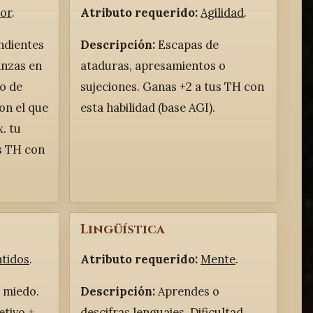
gor
.
Atributo requerido:
Agilidad
.
ndientes
Descripción:
Escapas de
vanzas en
ataduras, apresamientos o
o de
sujeciones. Ganas +2 a tus TH con
on el que
esta habilidad (base AGI).
. tu
us TH con
Lingüística
ntidos
.
Atributo requerido:
Mente
.
 miedo.
Descripción:
Aprendes o
etivo +
descifras lenguajes. Dificultad