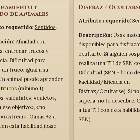
namiento y
Disfraz / Ocultars
do de animales
Atributo requerido:
Se
to requerido:
Sentidos
.
Descripción:
Usas mater
pción:
Afinidad con
disponibles para disfraza
s: entrenar trucos y
ocultarte. Si alguien sos
cia. Dificultad para
realiza una TH de SEN co
 un truco: igual a su
Dificultad (SEN + bono de
Un animal puede aprender
Facilidad/Eficacia en
 trucos (mínimo 1).
Disfraz/Ocultarse). Si no
s: «siéntate», «quieto»,
supera, no te descubre. 
 ese objetivo», «no
a tus TH con esta habilid
 «rastrear». Ganas +2 a
SEN).
con esta habilidad (base