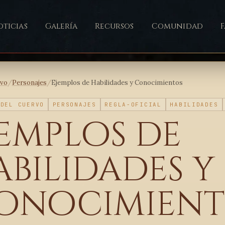
ticias
Galería
Recursos
Comunidad
ivo
/
Personajes
/
Ejemplos de Habilidades y Conocimientos
 DEL CUERVO
PERSONAJES
REGLA-OFICIAL
HABILIDADES
jemplos de
abilidades y
onocimient