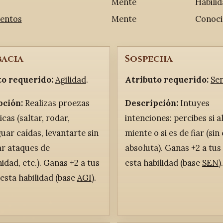
Mente
Habili
entos
Mente
Conoci
acia
Sospecha
to requerido:
Agilidad
.
Atributo requerido:
Se
pción:
Realizas proezas
Descripción:
Intuyes
cas (saltar, rodar,
intenciones: percibes si a
uar caídas, levantarte sin
miente o si es de fiar (sin
r ataques de
absoluta). Ganas +2 a tu
idad, etc.). Ganas +2 a tus
esta habilidad (base
SEN
).
esta habilidad (base
AGI
).