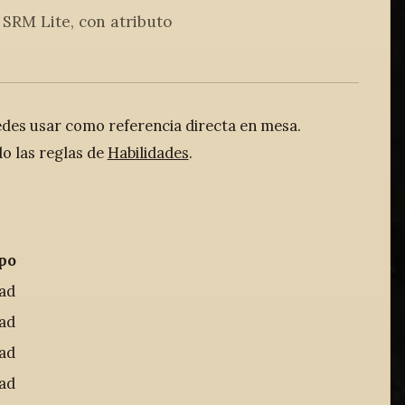
 SRM Lite, con atributo
edes usar como referencia directa en mesa.
o las reglas de
Habilidades
.
po
dad
dad
dad
dad