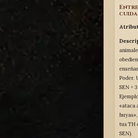
Entre
cuida
Atribu
Descri
animale
obedien
enseñar
Poder. 
SEN + 3
Ejemplo
«ataca a
huyas»,
tus TH 
SEN).