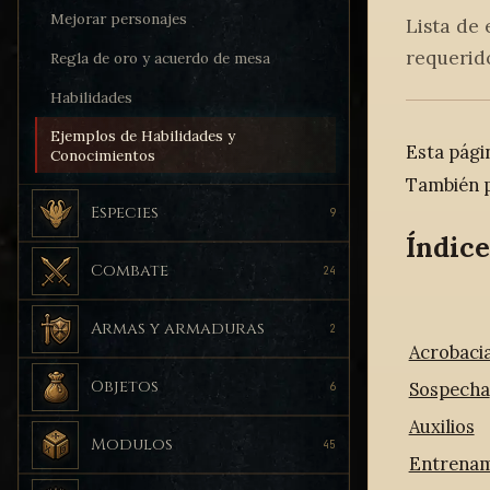
Mejorar personajes
Lista de
requerido
Regla de oro y acuerdo de mesa
Habilidades
Ejemplos de Habilidades y
Esta pági
Conocimientos
También p
Especies
9
Índice
Combate
24
Armas y armaduras
2
Acrobaci
Objetos
Sospecha
6
Auxilios
Modulos
45
Entrenam