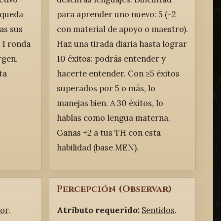
o queda
para aprender uno nuevo: 5 (−2
as sus
con material de apoyo o maestro).
 1 ronda
Haz una tirada diaria hasta lograr
rgen.
10 éxitos: podrás entender y
ta
hacerte entender. Con ≥5 éxitos
superados por 5 o más, lo
manejas bien. A 30 éxitos, lo
hablas como lengua materna.
Ganas +2 a tus TH con esta
habilidad (base MEN).
Percepción (Observar)
gor
.
Atributo requerido:
Sentidos
.