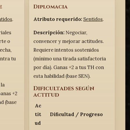
e
Diplomacia
ntidos
.
Atributo requerido:
Sentidos
.
iales
Descripción:
Negociar,
rte o
convencer y mejorar actitudes.
pecha,
Requiere intentos sostenidos
ntra tu
(mínimo una tirada satisfactoria
por día). Ganas +2 a tus TH con
esta habilidad (base SEN).
 la
Dificultades según
Ganas +2
actitud
ad (base
Ac
tit
Dificultad / Progreso
ud