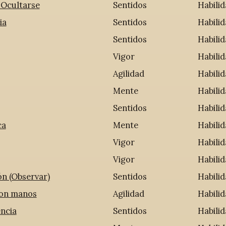
 Ocultarse
Sentidos
Habili
ia
Sentidos
Habili
Sentidos
Habili
Vigor
Habili
Agilidad
Habili
Mente
Habili
Sentidos
Habili
ca
Mente
Habili
Vigor
Habili
Vigor
Habili
n (Observar)
Sentidos
Habili
con manos
Agilidad
Habili
ncia
Sentidos
Habili