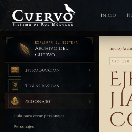
Inicio
No
EXPLORAR EL SISTEMA
Archivo del
Inicio
/
Arch
Cuervo
ARCHIVO
E
Introduccion
4
Reglas basicas
9
H
Personajes
6
C
Guía para crear personajes
Personajes