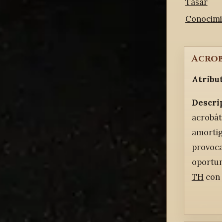
Tasar
Conocimi
Acrob
Atribu
Descri
acrobáti
amortig
provoca
oportun
TH
con 