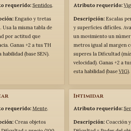
to requerido:
Sentidos
.
Atributo requerido:
Vi
pción:
Engaño y tretas
Descripción:
Escalas pe
s. Usa la misma tabla de
y superficies difíciles. A
tad por actitud que
un movimiento un númer
cia. Ganas +2 a tus TH
metros igual al margen c
a habilidad (base SEN).
superes la Dificultad (máx
velocidad). Ganas +2 a t
esta habilidad (base
VIG
).
car
Intimidar
to requerido:
Mente
.
Atributo requerido:
Se
pción:
Creas objetos
Descripción:
Coacción y
. Dificultad = precio/100
Dificultad = Poder del obj