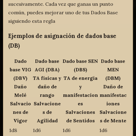
sucesivamente. Cada vez que ganas un punto
común, puedes mejorar uno de tus Dados Base
siguiendo esta regla
Ejemplos de asignación de dados base
(DB)
Dado
Dado base
Dado base SEN
Dado base
base VIG
AGI (DBA)
(DBS)
MEN
(DBV)
TA físicas y
TA de energía
(DBM)
Daño
daño de
y
Daño de
Melé
rango
manifestacion
manifestac
Salvacio
Salvacione
es
iones
nes de
s de
Salvaciones
Salvacione
Vigor
Agilidad
de Sentidos
s de Mente
1d8
1d6
1d6
1d6