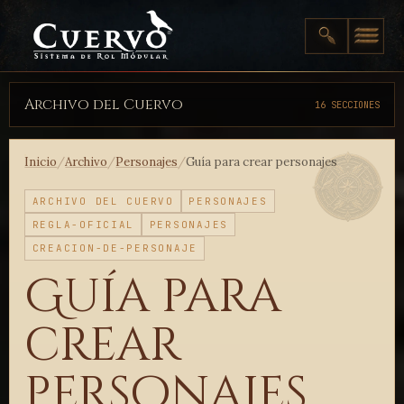
Archivo del Cuervo
16 SECCIONES
Inicio
/
Archivo
/
Personajes
/
Guía para crear personajes
ARCHIVO DEL CUERVO
PERSONAJES
REGLA-OFICIAL
PERSONAJES
CREACION-DE-PERSONAJE
Guía para
crear
personajes