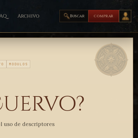
FAQ
Archivo
Buscar
COMPRAR
YO
MODULOS
Cuervo?
el uso de descriptores