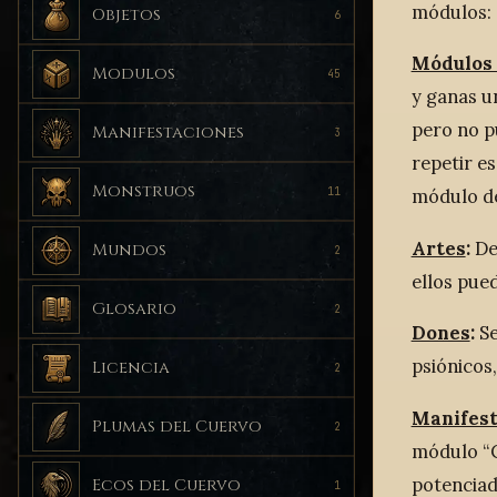
módulos:
Objetos
6
Módulos 
Modulos
45
y ganas u
pero no p
Manifestaciones
3
repetir e
Monstruos
módulo de
11
Artes
:
De
Mundos
2
ellos pued
Glosario
2
Dones
:
Se
psiónicos,
Licencia
2
Manifest
Plumas del Cuervo
2
módulo “C
potencia
Ecos del Cuervo
1