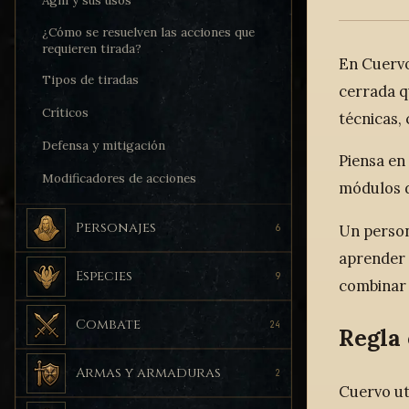
Agni y sus usos
¿Cómo se resuelven las acciones que
requieren tirada?
En Cuervo
Tipos de tiradas
cerrada q
Críticos
técnicas,
Defensa y mitigación
Piensa en
Modificadores de acciones
módulos d
Personajes
Un person
6
aprender 
Especies
9
combinar 
Combate
24
Regla 
Armas y armaduras
2
Cuervo ut