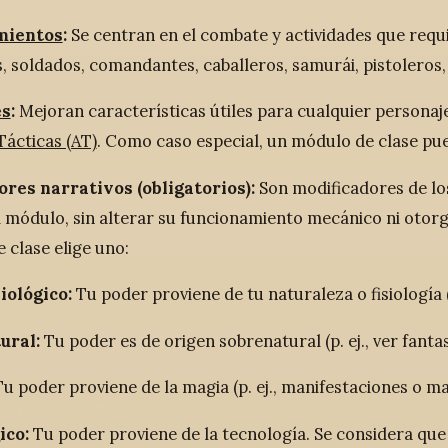
mientos
:
Se centran en el combate y actividades que requi
, soldados, comandantes, caballeros, samurái, pistoleros,
es
:
Mejoran características útiles para cualquier persona
Tácticas (AT)
. Como caso especial, un módulo de clase pu
res narrativos (obligatorios):
Son modificadores de lo
el módulo, sin alterar su funcionamiento mecánico ni otor
 clase elige uno:
biológico:
Tu poder proviene de tu naturaleza o fisiología (p
ural:
Tu poder es de origen sobrenatural (p. ej., ver fant
u poder proviene de la magia (p. ej., manifestaciones o ma
ico:
Tu poder proviene de la tecnología. Se considera que 