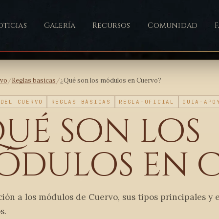
ticias
Galería
Recursos
Comunidad
ivo
/
Reglas basicas
/
¿Qué son los módulos en Cuervo?
 DEL CUERVO
REGLAS BÁSICAS
REGLA-OFICIAL
GUIA-APO
Qué son los
ódulos en 
ión a los módulos de Cuervo, sus tipos principales y 
s.