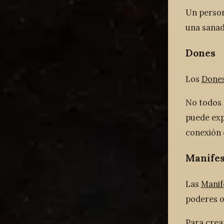
Un person
una sanad
Dones
Los
Done
No todos 
puede exp
conexión 
Manifes
Las
Manif
poderes o 
Para crea