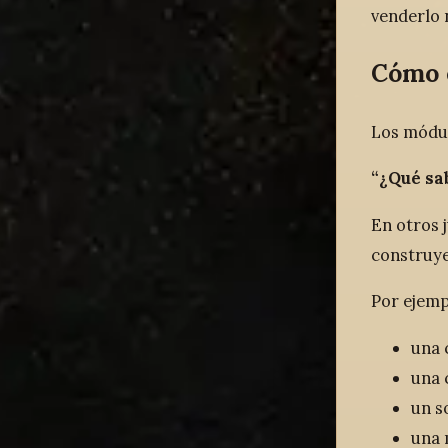
venderlo n
Cómo 
Los módul
“¿Qué sa
En otros 
construye
Por ejemp
una 
una 
un s
una 