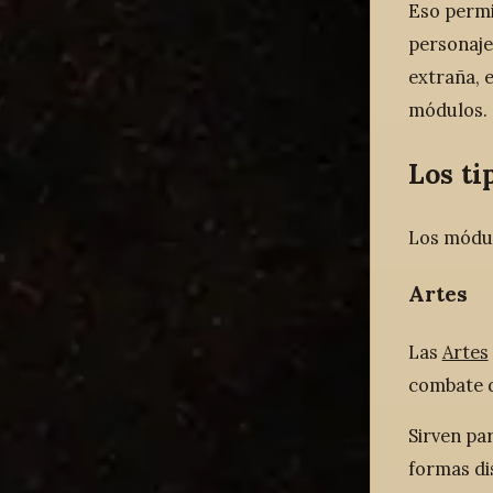
Eso permi
personaje
extraña, 
módulos.
Los ti
Los módul
Artes
Las
Artes
combate d
Sirven par
formas dis