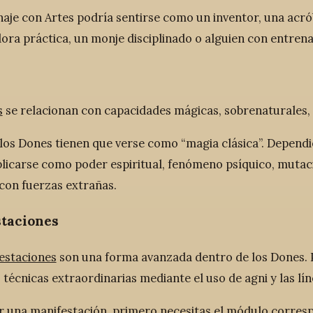
aje con Artes podría sentirse como un inventor, una acróba
ora práctica, un monje disciplinado o alguien con entren
s
se relacionan con capacidades mágicas, sobrenaturales, e
los Dones tienen que verse como “magia clásica”. Dependi
licarse como poder espiritual, fenómeno psíquico, mutació
con fuerzas extrañas.
taciones
estaciones
son una forma avanzada dentro de los Dones. P
técnicas extraordinarias mediante el uso de agni y las lín
r una manifestación, primero necesitas el módulo corres