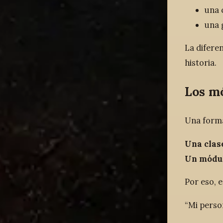
una 
una 
La difere
historia.
Los mó
Una forma
Una clase
Un módulo
Por eso, 
“Mi perso