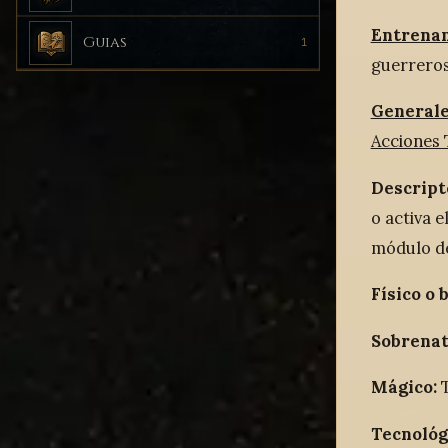
Entrena
Guias
1
guerreros
General
Acciones 
Descripto
o activa 
módulo de
Físico o 
Sobrenat
Mágico:
T
Tecnológ