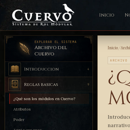
Inicio
No
EXPLORAR EL SISTEMA
Archivo del
Inicio
/
Arch
Cuervo
ARCHIVO
¿
Introduccion
4
Reglas basicas
9
m
¿Qué son los módulos en Cuervo?
Atributos
Introducc
Poder
narrativo