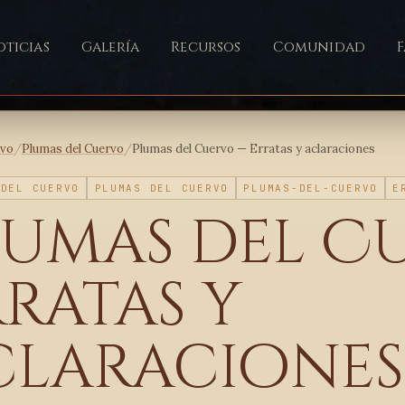
ticias
Galería
Recursos
Comunidad
ivo
/
Plumas del Cuervo
/
Plumas del Cuervo — Erratas y aclaraciones
 DEL CUERVO
PLUMAS DEL CUERVO
PLUMAS-DEL-CUERVO
E
lumas del C
ratas y
claraciones