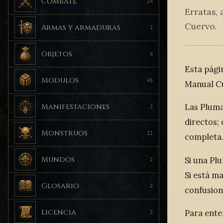
Combate
24
Erratas, 
Cuervo.
Armas y armaduras
2
Objetos
6
Esta pági
Modulos
45
Manual C
Las Pluma
Manifestaciones
3
directos;
Monstruos
11
completa
Mundos
Si una P
2
Si está 
Glosario
2
confusion
Licencia
Para ente
2