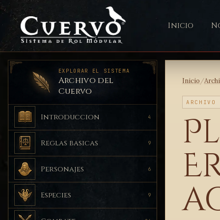
Inicio
No
EXPLORAR EL SISTEMA
Archivo del
Inicio
/
Arch
Cuervo
ARCHIVO
P
Introduccion
4
Reglas basicas
9
Er
Personajes
6
a
Especies
9