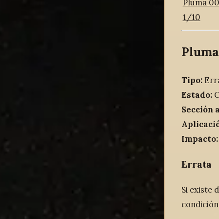
Pluma 006
1/10
Pluma
Tipo:
Err
Estado:
C
Sección 
Aplicaci
Impacto:
Errata
Si existe 
condición