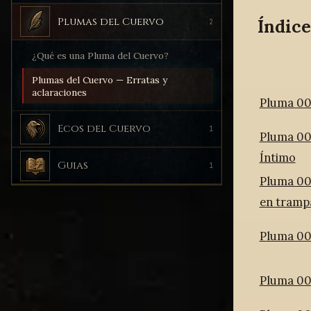
Plumas del Cuervo
Índice
2
¿Qué es una Pluma del Cuervo?
Plumas del Cuervo — Erratas y
aclaraciones
Pluma 00
Ecos del Cuervo
1
Pluma 00
Íntimo
Guias
1
Pluma 00
en tramp
Pluma 00
Pluma 005