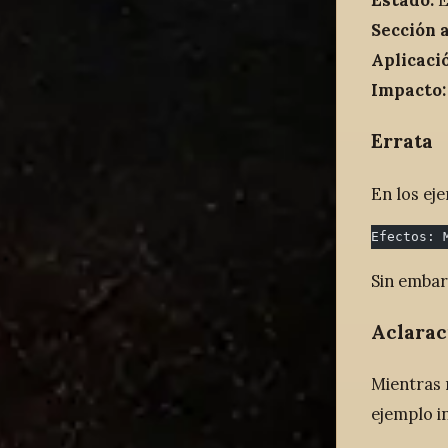
Estado:
E
Sección 
Aplicaci
Impacto:
Errata
En los ej
Efectos: 
Sin embarg
Aclarac
Mientras 
ejemplo i