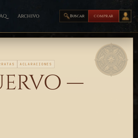
FAQ
Archivo
Buscar
COMPRAR
RRATAS
ACLARACIONES
uervo —