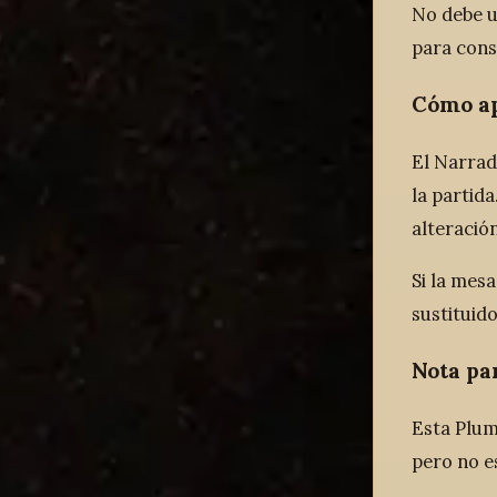
No debe u
para cons
Cómo ap
El Narrad
la partida
alteración
Si la mes
sustituido
Nota pa
Esta Plum
pero no e