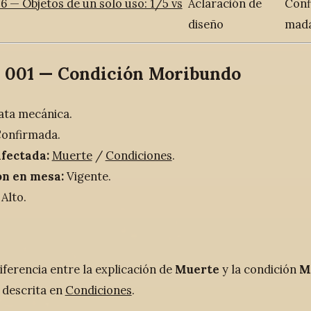
 — Objetos de un solo uso: 1/5 vs
Aclaración de
Conf
diseño
mad
 001 — Condición Moribundo
ata mecánica.
onfirmada.
afectada:
Muerte
/
Condiciones
.
ón en mesa:
Vigente.
Alto.
diferencia entre la explicación de
Muerte
y la condición
M
 descrita en
Condiciones
.