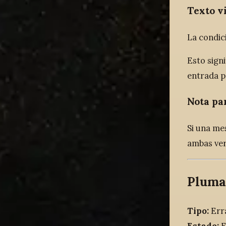
Texto v
La condic
Esto sign
entrada p
Nota pa
Si una me
ambas ver
Pluma
Tipo:
Erra