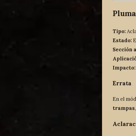
Pluma
Tipo:
Acla
Estado:
E
Sección 
Aplicaci
Impacto:
Errata
En el mó
trampas
Aclarac